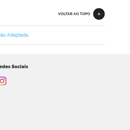
VOLTAR AO TOPO
Não Adaptada
.
edes Sociais