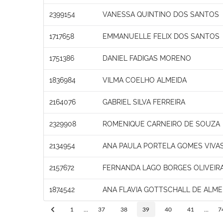
2399154
VANESSA QUINTINO DOS SANTOS
1717658
EMMANUELLE FELIX DOS SANTOS
1751386
DANIEL FADIGAS MORENO
1836984
VILMA COELHO ALMEIDA
2164076
GABRIEL SILVA FERREIRA
2329908
ROMENIQUE CARNEIRO DE SOUZA
2134954
ANA PAULA PORTELA GOMES VIVA
2157672
FERNANDA LAGO BORGES OLIVEIR
1874542
ANA FLAVIA GOTTSCHALL DE ALME
1
...
37
38
39
40
41
...
7