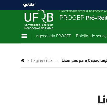
UNIVERSIDADE FEDERAL DO RECÔNCAV
PROGEP
Pró-Rei
Agenda da PROGEP
Boletim de servi
Página inicial
Licenças para Capacitaç
L