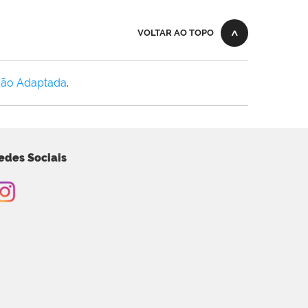
VOLTAR AO TOPO
Não Adaptada
.
edes Sociais