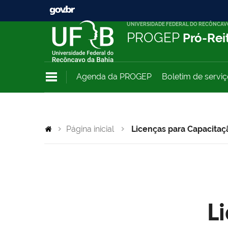
UNIVERSIDADE FEDERAL DO RECÔNCAV
PROGEP
Pró-Rei
Agenda da PROGEP
Boletim de servi
Página inicial
Licenças para Capacitaç
L