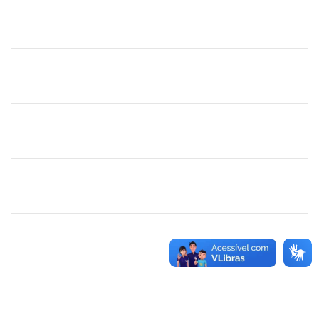
2259128
MARCEL SILVA LEMOS
Técnico
23007.00000854/2022-90
07/02/2022
07/05/2022
Concluído
1496679
VALERIA MACEDO ALMEIDA CAMILO
Docente
23007.00026175/2021-82
15/01/2022
14/04/2022
Concluído
1559816
SERGIO ANUNCIACAO ROCHA
Docente
23007.00000042/2022-92
08/01/2022
28/01/2022
Concluído
1359156
CLAUDIA FEIO DA MAIA LIMA
Docente
23007.00026277/2021-44
03/01/2022
01/02/2022
Concluído
1610901
LUCIANA SOUZA OLIVEIRA
Técnico
23007.00004135/2021-67
02/01/2022
01/02/2022
Concluído
1573301
JOMARA SILVA DOS SANTOS SOUZA
Técnico
23007.00018038/2019-82
02/12/2021
31/12/2021
Concluído