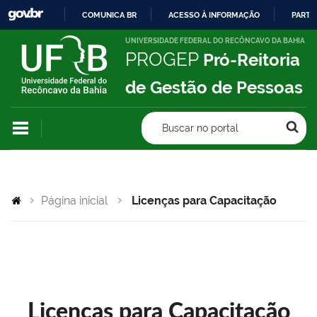
COMUNICA BR
ACESSO À INFORMAÇÃO
PARTI
IR
UNIVERSIDADE FEDERAL DO RECÔNCAVO DA BAHIA
PROGEP
Pró-Reitoria
PARA
O
de Gestão de Pessoas
CONTEÚDO
Buscar no portal
Página inicial
Licenças para Capacitação
Licenças para Capacitação