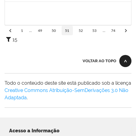
1753693
SABRINA CARVALHO MACHADO
Técnico
23007.00021545/2021-59
01/12/2021
29/01/2022
Concluído
1
...
49
50
51
52
53
...
74
15
VOLTAR AO TOPO
Todo o conteúdo deste site está publicado sob a licença
Creative Commons Atribuição-SemDerivações 3.0 Não
Adaptada
.
Acesso a Informação