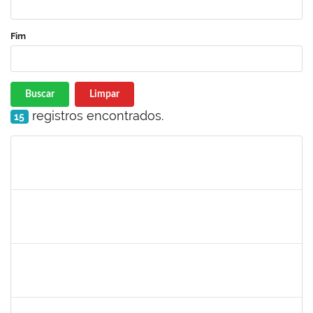
Fim
Buscar
Limpar
registros encontrados.
15
Matrícula
Nome
Cargo
Processo
Início
Fim
Status
1046848
ROSILDA SANTANA DOS SANTOS
Técnico
23007.00004577/2022-61
01/04/2022
29/06/2022
Concluído
1654404
VICTOR AGUIAR SALES
Técnico
23007.00000852/2022-47
15/03/2022
13/06/2022
Concluído