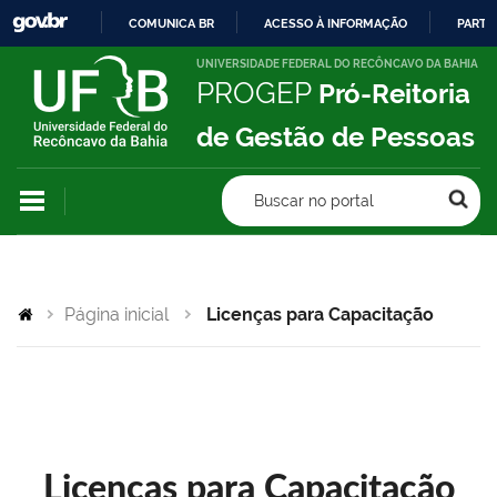
COMUNICA BR
ACESSO À INFORMAÇÃO
PARTI
IR
UNIVERSIDADE FEDERAL DO RECÔNCAVO DA BAHIA
PROGEP
Pró-Reitoria
PARA
O
de Gestão de Pessoas
CONTEÚDO
Buscar no portal
Página inicial
Licenças para Capacitação
Licenças para Capacitação