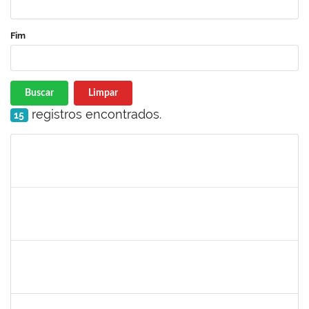
Fim
Buscar
Limpar
registros encontrados.
15
Matrícula
Nome
Cargo
Processo
Início
Fim
Status
1751386
DANIEL FADIGAS MORENO
Técnico
23007.00029220/2021-26
07/03/2022
21/03/2022
Concluído
1277688
SILAS FERREIRA ALVES
Técnico
23007.00000052/2022-16
28/02/2022
25/03/2022
Concluído