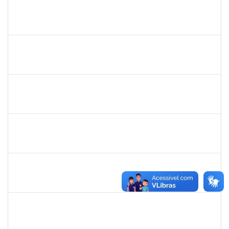
1573301
JOMARA SILVA DOS SANTOS SOUZA
Técnico
23007.00018038/2019-82
02/12/2021
31/12/2021
Concluído
1753693
SABRINA CARVALHO MACHADO
Técnico
23007.00021545/2021-59
01/12/2021
29/01/2022
Concluído
1154456
JOSELIA ANDRADE DA SILVA
Técnico
23007.00016214/2020-51
29/11/2021
26/02/2022
Concluído
1026881
KASSIO CARVALHO DA SILVA
Técnico
23007.00015939/2021-04
09/11/2021
23/11/2021
Concluído
1553817
DJANILSON BARBOSA DOS SANTOS
Docente
23007.00017051/2021-50
01/11/2021
15/12/2021
Concluído
1970981
AGESANDRO AZEVEDO DE SOUZA
Técnico
23007.00021546/2021-32
01/11/2021
29/01/2022
Concluído