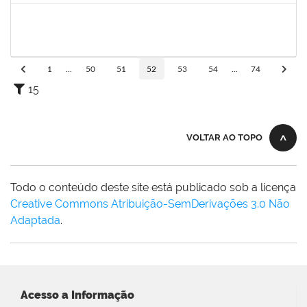
1574103
LORENA DOS SANTOS SANTANA COUTINHO
Técnico
23007.00021284/2021-25
21/10/2021
19/11/2021
Concluído
1
...
50
51
52
53
54
...
74
15
VOLTAR AO TOPO
Todo o conteúdo deste site está publicado sob a licença
Creative Commons Atribuição-SemDerivações 3.0 Não
Adaptada
.
Acesso a Informação