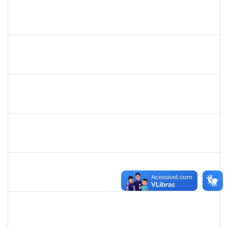
1919544
MARIA DAS GRAÇAS MASCARENHAS QUEIROZ
Técnico
23007.00028368/2019-47
02/03/2020
30/04/2020
Concluído
1334421
ALBERTO SILVA BETZLER
Docente
23007.00026698/2019-32
02/03/2020
01/06/2020
Concluído
1216603
JOSE MARCELO DANTAS DOS REIS
Docente
23007.00018472/2020-98
01/03/2020
29/05/2020
Concluído
1681601
Flávia Reis Moreira Sales
Técnico
23007.00022662/2019-73
01/03/2020
31/05/2020
Concluído
2300700030887/2019
JANAILSON OLIVEIRA CAVALCANTI
Docente
2300700030887/2019-31
01/03/2020
31/05/2020
Concluído
1742376
SIBELE DE OLIVEIRA TOZETTO KLEIN
Docente
23007.00024448/2019-60
01/03/2020
30/05/2020
Concluído