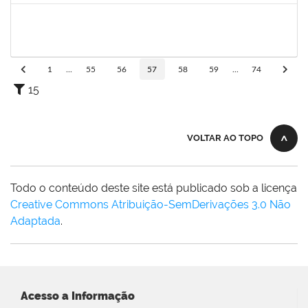
20753885
Janilson Oliviera Cavalcanti
23007.00030887/2019-31
01/03/2020
01/06/2020
Concluído
1
...
55
56
57
58
59
...
74
15
VOLTAR AO TOPO
Todo o conteúdo deste site está publicado sob a licença
Creative Commons Atribuição-SemDerivações 3.0 Não
Adaptada
.
Acesso a Informação