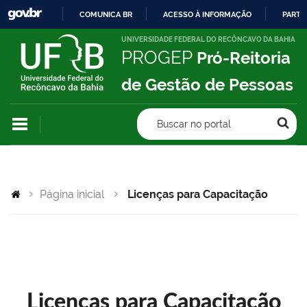
COMUNICA BR
ACESSO À INFORMAÇÃO
PARTI
IR
UNIVERSIDADE FEDERAL DO RECÔNCAVO DA BAHIA
PROGEP
Pró-Reitoria
PARA
O
de Gestão de Pessoas
CONTEÚDO
Buscar no portal
Página inicial
Licenças para Capacitação
Licenças para Capacitação