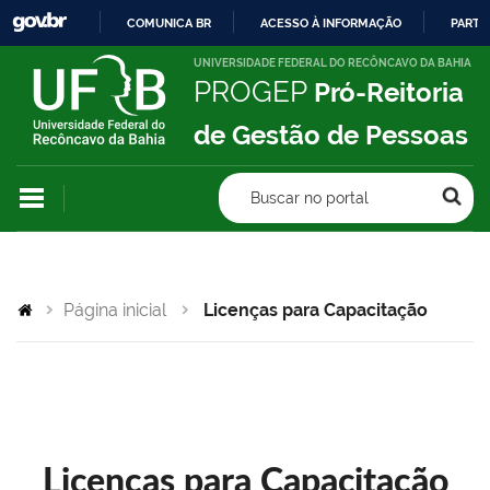
COMUNICA BR
ACESSO À INFORMAÇÃO
PARTI
IR
UNIVERSIDADE FEDERAL DO RECÔNCAVO DA BAHIA
PROGEP
Pró-Reitoria
PARA
O
de Gestão de Pessoas
CONTEÚDO
Buscar no portal
Página inicial
Licenças para Capacitação
Licenças para Capacitação