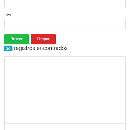
Fim
Buscar
Limpar
registros encontrados.
20
Matrícula
Nome
Cargo
Processo
Início
Fim
Status
2426970
RODRIGO JESUS DE OLIVEIRA
Técnico
23007.00003030/2025-14
17/07/2025
15/08/2025
Concluído
1759259
FABIANA DE JESUS CERQUEIRA
Técnico
23007.00006101/2025-32
14/07/2025
12/08/2025
Concluído