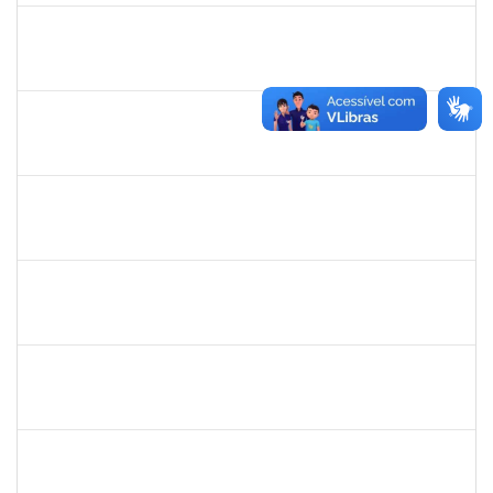
2257968
TAIANE OLIVEIRA MENEZES LEITE
Técnico
23007.00011055/2025-37
25/06/2025
24/07/2025
Concluído
2160310
PAULO RICARDO XAVIER ALMEIDA
Técnico
23007.00011101/2025-56
25/06/2025
25/07/2025
Concluído
2257639
ADRIELE GONZAGA DE MOURA
Técnico
23007.00004903/2025-77
25/06/2025
18/08/2025
Concluído
2259741
MOISES BRAGA RIBEIRO
Técnico
23007.00010775/2025-31
16/06/2025
15/07/2025
Concluído
1753043
MARCUS PIMENTEL OLIVEIRA
Técnico
23007.00012078/2025-61
09/06/2025
08/07/2025
Concluído
1670022
MARISE NASCIMENTO FLORES MOREIRA
Técnico
23007.00025959/2024-85
09/06/2025