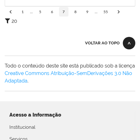
08/07/2025
Concluído
1
...
5
6
7
8
9
...
55
20
VOLTAR AO TOPO
Todo o conteúdo deste site está publicado sob a licença
Creative Commons Atribuição-SemDerivações 3.0 Não
Adaptada
.
Acesso a Informação
Institucional
Serviços