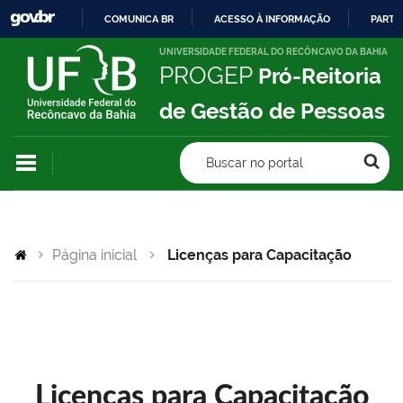
COMUNICA BR
ACESSO À INFORMAÇÃO
PARTI
IR
UNIVERSIDADE FEDERAL DO RECÔNCAVO DA BAHIA
PROGEP
Pró-Reitoria
PARA
O
de Gestão de Pessoas
CONTEÚDO
Buscar no portal
Página inicial
Licenças para Capacitação
Licenças para Capacitação