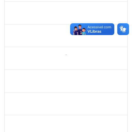
1289027
ROSELI AMADO DA SILVA GARCIA
Docente
23007.00022937/2024-05
19/02/2025
05/03/2025
Concluído
1771488
VIRGILIO RODRIGUES DOS SANTOS
Técnico
23007.00024610/2024-36
10/02/2025
10/05/2025
Concluído
2260644
NILO CARLOS BANDEIRA NICÁCIO HONDA
Técnico
23007.00026283/2024-67
10/02/2025
10/05/2025
Concluído
2257489
MARCELO DE JESUS DE AZEVEDO
Técnico
23007.00000015/2025-36
03/02/2025
28/02/2025
Concluído
1079043
SARAH URIAS DA SILVA BARROS
Técnico
23007.00024869/2024-27
03/02/2025
28/02/2025
Concluído
2157034
IZIANE DA SILVA ANDRADE
Técnico
23007.00023071/2024-73
03/02/2025