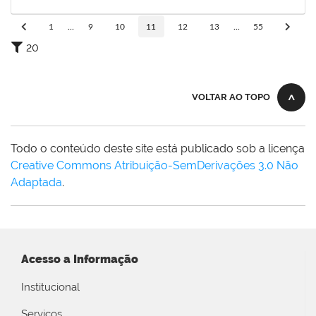
02/03/2025
Concluído
1
...
9
10
11
12
13
...
55
20
VOLTAR AO TOPO
Todo o conteúdo deste site está publicado sob a licença
Creative Commons Atribuição-SemDerivações 3.0 Não
Adaptada
.
Acesso a Informação
Institucional
Serviços