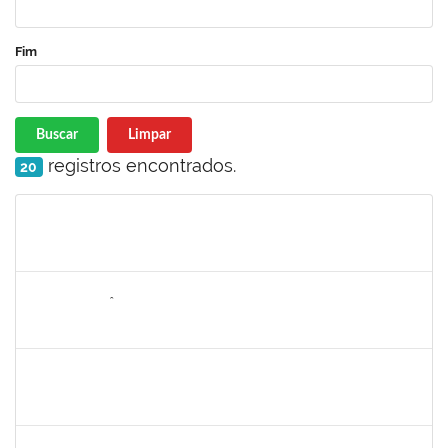
Fim
Buscar
Limpar
registros encontrados.
20
Matrícula
Nome
Cargo
Processo
Início
Fim
Status
2259412
ALDAIR EPIFÂNIO FERREIRA JUNIOR
Técnico
23007.00002048/2025-47
03/03/2025
30/05/2025
Concluído
2889129
JOSE PEREIRA MASCARENHAS BISNETO
Docente
23007.00024982/2024-80
02/03/2025
30/05/2025
Concluído