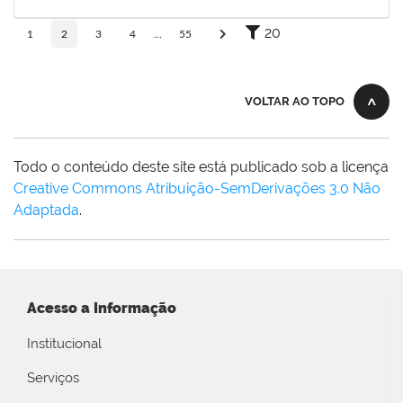
29/05/2026
Concluído
20
1
2
3
4
...
55
VOLTAR AO TOPO
Todo o conteúdo deste site está publicado sob a licença
Creative Commons Atribuição-SemDerivações 3.0 Não
Adaptada
.
Acesso a Informação
Institucional
Serviços