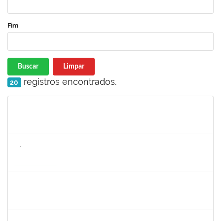
Fim
Buscar
Limpar
registros encontrados.
20
Matrícula
Nome
Cargo
Processo
Início
Fim
Status
3154134
SÁTILA SOUZA RIBEIRO
Docente
23007.00000755/2026-35
01/07/2026
28/09/2026
Em Andamento
1277032
RENATA PITOMBO CIDREIRA
Docente
23007.00002900/2026-29
01/07/2026
28/09/2026
Em Andamento