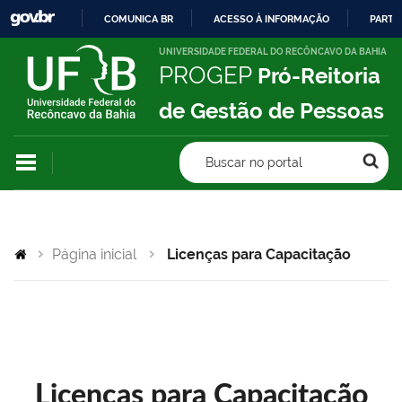
COMUNICA BR
ACESSO À INFORMAÇÃO
PARTI
IR
UNIVERSIDADE FEDERAL DO RECÔNCAVO DA BAHIA
PROGEP
Pró-Reitoria
PARA
O
de Gestão de Pessoas
CONTEÚDO
Buscar no portal
Página inicial
Licenças para Capacitação
Licenças para Capacitação