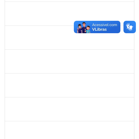
1551614
NUNO GONCALVES PEREIRA
Docente
23007.00002975/2026-41
20/03/2026
17/06/2026
Concluído
1670376
FLORA BONAZZI PIASENTIN
Docente
23007.00026322/2025-78
16/03/2026
13/06/2026
Concluído
2213515
SILVIA MICHELE LOPES MACEDO
Docente
23007.00027071/2025-31
02/03/2026
30/05/2026
Concluído
1446308
DANILO MARQUES SCALDAFERRI
Docente
23007.00026682/2025-58
01/03/2026
29/05/2026
Concluído
1153042
GUILHERME MOREIRA FERNANDES
Docente
23007.00028901/2025-91
01/03/2026
29/05/2026
Concluído
1718454
REGINA MARQUES DE SOUZA
Docente
23007.00000959/2026-56
01/03/2026