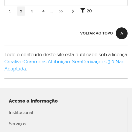
27/03/2026
Concluído
20
1
2
3
4
...
55
VOLTAR AO TOPO
Todo o conteúdo deste site está publicado sob a licença
Creative Commons Atribuição-SemDerivações 3.0 Não
Adaptada
.
Acesso a Informação
Institucional
Serviços