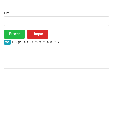
Fim
Buscar
Limpar
registros encontrados.
20
Matrícula
Nome
Cargo
Processo
Início
Fim
Status
2316943
MARIANGELA COSTA VIEIRA
23007.00001878/2026-75
20/05/2026
19/08/2026
Em Andamento
1526112
ELIANA SANTOS DE SOUZA
Técnico
23007.00006288/2026-24
11/05/2026
04/06/2026
Concluído