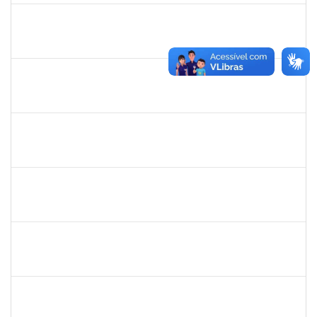
1718454
REGINA MARQUES DE SOUZA
Docente
23007.00000959/2026-56
01/03/2026
29/05/2026
Concluído
1630771
WALTER DA SILVA FRAGA FILHO
Docente
23007.00024743/2025-31
01/03/2026
29/05/2026
Concluído
1123222
IGOR SANTOS AMARAL
Docente
23007.00000128/2026-86
01/03/2026
29/05/2026
Concluído
1651179
JUCILEIDE FERREIRA DO NASCIMENTO
Docente
23007.00000386/2026-07
24/02/2026
23/05/2026
Concluído
2257315
MAURICIO DE NANTES RAMOS
Técnico
23007.00024384/2025-24
23/02/2026
22/03/2026
Concluído
1162621
WILLIAM OLIVEIRA SILVA SANTOS
Técnico
23007.00012085/2025-66
18/02/2026