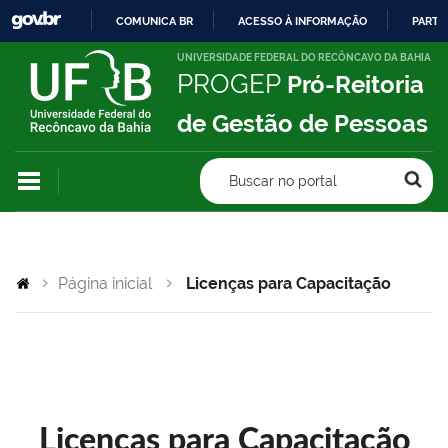
COMUNICA BR
ACESSO À INFORMAÇÃO
PARTI
IR
UNIVERSIDADE FEDERAL DO RECÔNCAVO DA BAHIA
PROGEP
Pró-Reitoria
PARA
O
de Gestão de Pessoas
CONTEÚDO
Buscar no portal
Página inicial
Licenças para Capacitação
Licenças para Capacitação