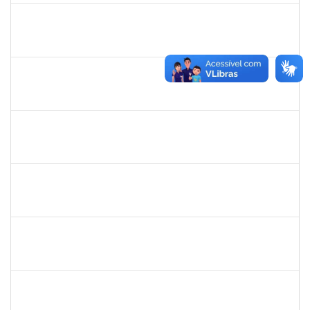
1778547
MAITE DOS SANTOS RANGEL
Técnico
23007.00010859/2024-94
26/08/2024
24/11/2024
Concluído
1754538
ANTONIO CARLOS DIAS DA ENCARNACAO JUNIOR
Técnico
23007.00012057/2024-49
26/08/2024
15/11/2024
Concluído
2261047
THAIA CONCEICAO PORTO
Técnico
23007.00011942/2024-50
26/08/2024
24/09/2024
Concluído
1760187
LUIZ ARTUR DOS SANTOS DA SILVA
Técnico
23007.00030318/2023-56
26/08/2024
24/11/2024
Concluído
1755265
KARINA DE SOUZA SILVA
Técnico
23007.00010350/2024-63
20/08/2024
18/09/2024
Concluído
1844164
SIELIA BARRETO BRITO
Docente
23007.00006188/2024-14
19/08/2024