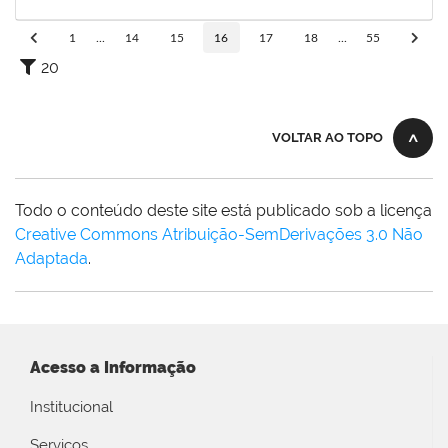
19/11/2024
Concluído
1
...
14
15
16
17
18
...
55
20
VOLTAR AO TOPO
Todo o conteúdo deste site está publicado sob a licença
Creative Commons Atribuição-SemDerivações 3.0 Não
Adaptada
.
Acesso a Informação
Institucional
Serviços