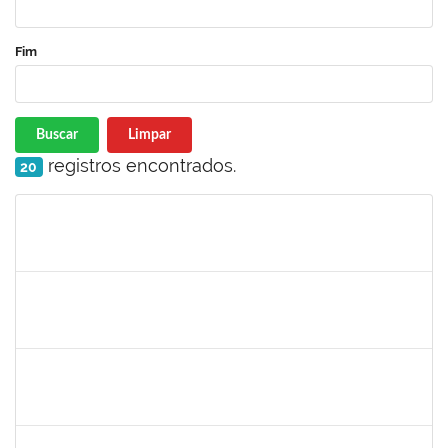
Fim
Buscar
Limpar
registros encontrados.
20
Matrícula
Nome
Cargo
Processo
Início
Fim
Status
1533384
LUIZ PAULO JESUS DE OLIVEIRA
Docente
23007.00008261/2024-12
02/09/2024
01/12/2024
Concluído
1753005
JADMILSON DA CRUZ DIAS
Técnico
23007.00011166/2024-50
02/09/2024
30/11/2024
Concluído