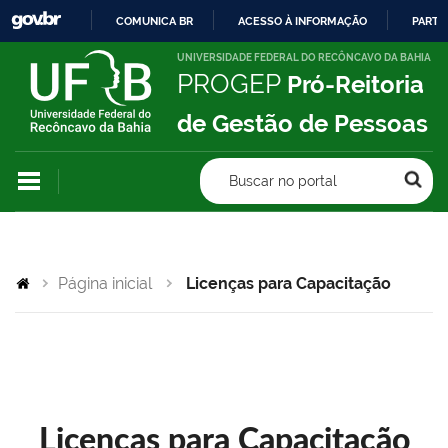
COMUNICA BR
ACESSO À INFORMAÇÃO
PARTI
IR
UNIVERSIDADE FEDERAL DO RECÔNCAVO DA BAHIA
PROGEP
Pró-Reitoria
PARA
O
de Gestão de Pessoas
CONTEÚDO
Buscar no portal
Página inicial
Licenças para Capacitação
Licenças para Capacitação