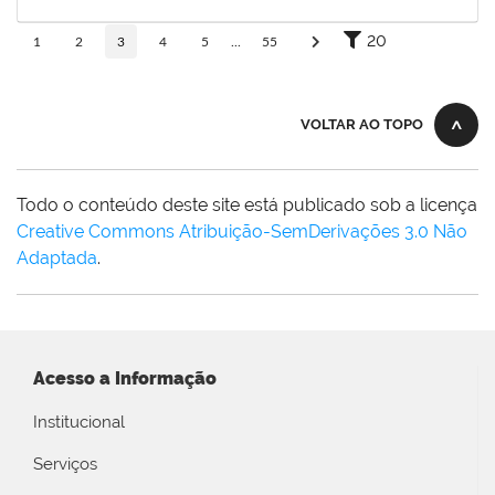
24/12/2025
Concluído
20
1
2
3
4
5
...
55
VOLTAR AO TOPO
Todo o conteúdo deste site está publicado sob a licença
Creative Commons Atribuição-SemDerivações 3.0 Não
Adaptada
.
Acesso a Informação
Institucional
Serviços