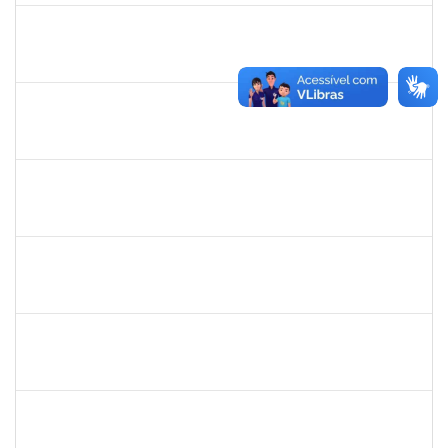
HELENILDO SANTANA DOS SANTOS
HELENILDO SANTANA DOS SANTOS
Técnico
23007.00014634/2025-16
24/11/2025
23/12/2025
Concluído
2257315
MAURICIO DE NANTES RAMOS
Técnico
23007.00024384/2025-24
24/11/2025
21/12/2025
Concluído
2374175
SUZANE ATAIDE DOS ANJOS
Técnico
23007.00021338/2024-13
24/11/2025
23/12/2025
Concluído
287121
AIDA CELESTE SILVEIRA MAIA
Técnico
23007.00016902/2025-84
20/11/2025
05/12/2025
Concluído
2295824
PRISCILA REGINA DE ASSIS DA SILVA
Técnico
23007.00015518/2025-10
10/11/2025
07/02/2026
Concluído
1919544
MARIA DAS GRAÇAS MASCARENHAS QUEIROZ
Técnico
23007.00000308/2025-79
10/11/2025