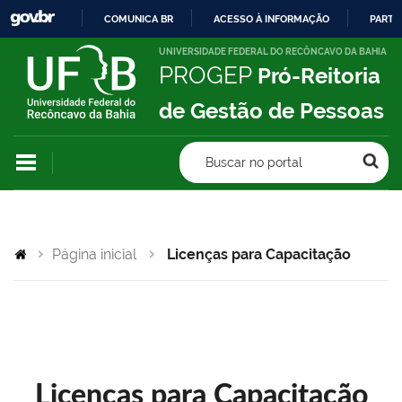
COMUNICA BR
ACESSO À INFORMAÇÃO
PARTI
IR
UNIVERSIDADE FEDERAL DO RECÔNCAVO DA BAHIA
PROGEP
Pró-Reitoria
PARA
O
de Gestão de Pessoas
CONTEÚDO
Buscar no portal
Página inicial
Licenças para Capacitação
Licenças para Capacitação