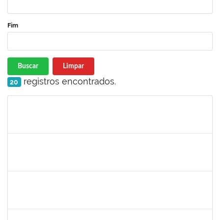
Fim
Buscar
Limpar
registros encontrados.
20
Matrícula
Nome
Cargo
Processo
Início
Fim
Status
1630771
WALTER DA SILVA FRAGA FILHO
Docente
23007.00024743/2025-31
01/03/2026
29/05/2026
Concluído
1123222
IGOR SANTOS AMARAL
Docente
23007.00000128/2026-86
01/03/2026
29/05/2026
Concluído