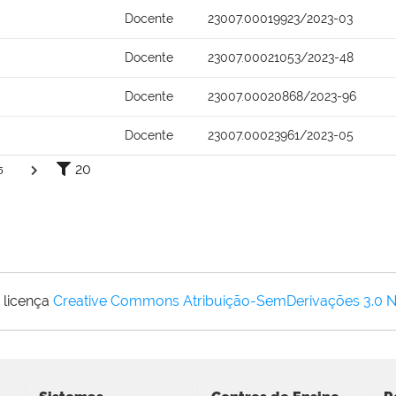
Docente
23007.00019923/2023-03
Docente
23007.00021053/2023-48
Docente
23007.00020868/2023-96
Docente
23007.00023961/2023-05
20
5
 licença
Creative Commons Atribuição-SemDerivações 3.0 