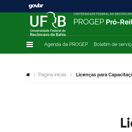
UNIVERSIDADE FEDERAL DO RECÔNCAV
PROGEP
Pró-Rei
Agenda da PROGEP
Boletim de servi
Página inicial
Licenças para Capacitaç
L