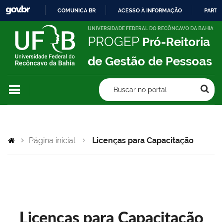
COMUNICA BR
ACESSO À INFORMAÇÃO
PARTI
IR
UNIVERSIDADE FEDERAL DO RECÔNCAVO DA BAHIA
PROGEP
Pró-Reitoria
PARA
O
de Gestão de Pessoas
CONTEÚDO
Buscar no portal
Página inicial
Licenças para Capacitação
Licenças para Capacitação