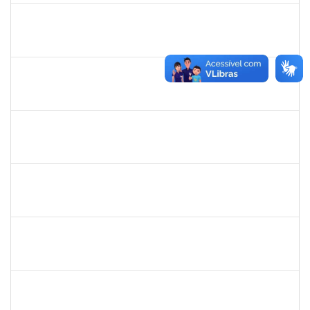
1743719
Neubler Nilo Ribeiro Cunha
Técnico
23007.00022116/2019-71
28/01/2020
21/02/2020
Concluído
1838450
Jamile Milza de Jesus Pereira
Técnico
23007.00023812/2019-63
23/01/2020
21/02/2020
Concluído
1996431
Rosângela Santos Lima
Técnico
23007.00023830/2019-62
23/01/2020
21/02/2020
Concluído
1610709
Acma de Lima Cunha
Técnico
23007.00025543/2019-80
20/01/2020
18/02/2020
Concluído
1616198
Nadja Antonia Coelho dos Santos
Técnico
23007.00019147/2019-15
13/01/2020
11/04/2020
Concluído
1778547
Maitê dos Santos Rangel
Técnico
23007.00021131/2019-88
13/01/2020