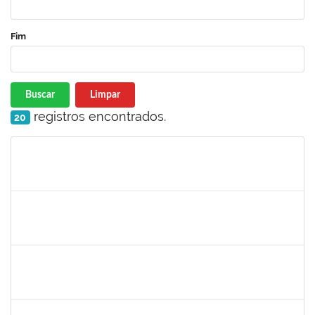
Fim
Buscar
Limpar
registros encontrados.
20
Matrícula
Nome
Cargo
Processo
Início
Fim
Status
279671
Maria Bárbara Gonçalves
Técnico
23007.00023936/2019-13
27/02/2020
27/03/2020
Concluído
2183290
Sayuri Miranda Kuratani
Técnico
2300700027888/2019-09
21/02/2020
15/05/2020
Concluído