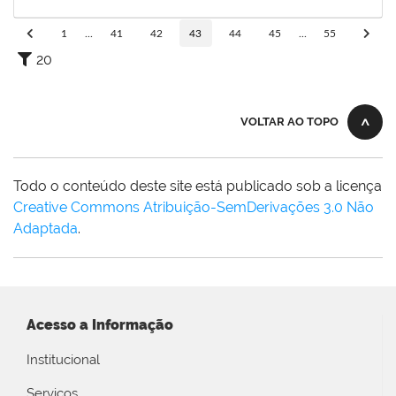
12/03/2020
Concluído
1
...
41
42
43
44
45
...
55
20
VOLTAR AO TOPO
Todo o conteúdo deste site está publicado sob a licença
Creative Commons Atribuição-SemDerivações 3.0 Não
Adaptada
.
Acesso a Informação
Institucional
Serviços