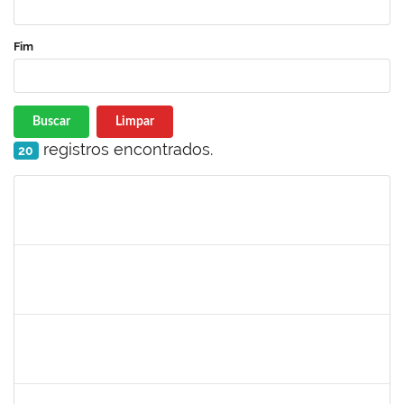
Fim
Buscar
Limpar
registros encontrados.
20
Matrícula
Nome
Cargo
Processo
Início
Fim
Status
2877301
Maria Aparecida Pereira da Silva
Técnico
23007.00013869/2019-28
02/09/2019
01/12/2019
Concluído
1730945
Paulo José Conceição Santana
Técnico
23007.00012294/2019-67
01/09/2019
20/10/2019
Concluído