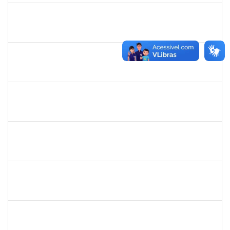
1761266
Joel Carlos Coutinho da Silva Filho
Técnico
23007.00002833/2019-16
06/08/2019
04/10/2019
Concluído
1753005
Jadmilson da Cruz Dias
Técnico
23007.00001609/2019-84
05/08/2019
02/11/2019
Concluído
1557623
Valdemir Santana da Paz
Técnico
23007.00004443/2019-02
05/08/2019
04/11/2019
Concluído
2033204
Samira Araújo Rachid Alves
Técnico
23007.0008542/2019-06
05/08/2019
02/11/2019
Concluído
1751386
Daniel Fadigas Moreno
Técnico
23007.00010638/2019-62
05/08/2019
03/10/2019
Concluído
1758665
Tcherrison Diniz Alves
Técnico
23007.00007142/2019-73
05/08/2019