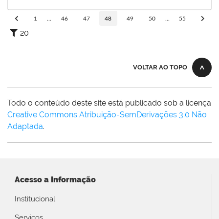
02/11/2019
Concluído
1
...
46
47
48
49
50
...
55
20
VOLTAR AO TOPO
Todo o conteúdo deste site está publicado sob a licença
Creative Commons Atribuição-SemDerivações 3.0 Não
Adaptada
.
Acesso a Informação
Institucional
Serviços