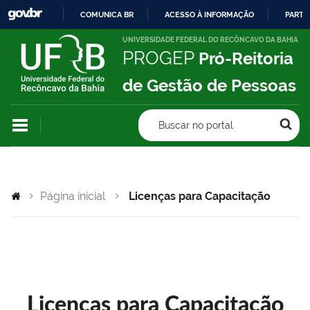
COMUNICA BR
ACESSO À INFORMAÇÃO
PARTI
IR
UNIVERSIDADE FEDERAL DO RECÔNCAVO DA BAHIA
PROGEP
Pró-Reitoria
PARA
O
de Gestão de Pessoas
CONTEÚDO
Buscar no portal
Página inicial
Licenças para Capacitação
Licenças para Capacitação