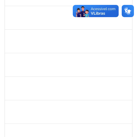
30/08/2025
Concluído
1333441
NELMA DE CASSIA SILVA SANDES
Docente
23007.00025419/2024-18
31/05/2025
28/06/2025
Concluído
1258666
RITTA MARIA MORAIS CORREIA MOTA
Técnico
23007.00005706/2025-27
26/05/2025
20/06/2025
Concluído
1756626
DEISE DA SILVA DOS SANTOS
Técnico
23007.00001671/2025-41
26/05/2025
18/06/2025
Concluído
1838442
VITORIA CAROLINE DA SILVA PORTO
Técnico
23007.00003277/2025-38
26/05/2025
11/07/2025
Concluído
2271499
LUCIANA DOS SANTOS FREITAS
Técnico
23007.00006303/2025-10
19/05/2025
13/06/2025
Concluído
2277033
JAMES LIMA CHAVES
Técnico