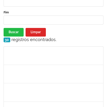
Fim
Buscar
Limpar
registros encontrados.
30
Matrícula
Nome
Cargo
Processo
Início
Fim
Status
1837428
DANIELE CONCEICAO MARQUES
Técnico
23007.00005260/2025-41
04/07/2025
01/08/2025
Concluído
2257888
ARI MARQUES DE ARAUJO NETO
Técnico
23007.00006951/2025-71
03/07/2025
01/08/2025
Concluído