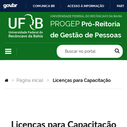
COMUNICA BR
ACESSO À INFORMAÇÃO
PARTI
IR
UNIVERSIDADE FEDERAL DO RECÔNCAVO DA BAHIA
PROGEP
Pró-Reitoria
PARA
O
de Gestão de Pessoas
CONTEÚDO
Buscar no portal
Página inicial
Licenças para Capacitação
Licenças para Capacitação