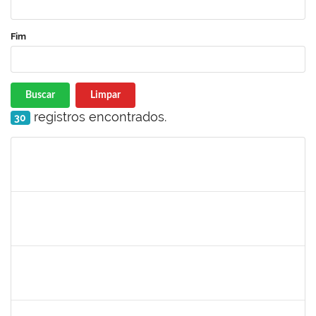
Fim
Buscar
Limpar
registros encontrados.
30
Matrícula
Nome
Cargo
Processo
Início
Fim
Status
1872886
JURANDIR DE JESUS ALMEIDA
Técnico
23007.00027745/2022-78
02/01/2024
31/01/2024
Concluído
2142201
WINNIE MALI SAMPAIO LIMA
23007.00030182/2023-42
02/01/2024
16/01/2024
Concluído