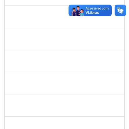
15/12/2023
Concluído
1730945
PAULO JOSE CONCEICAO SANTANA
Técnico
23007.00018983/2023-66
30/11/2023
15/12/2023
Concluído
2329908
ROMENIQUE CARNEIRO DE SOUZA
Técnico
23007.00021747/2023-31
27/11/2023
11/12/2023
Concluído
1960213
LORENE GONCALVES COELHO
Docente
23007.00023584/2023-96
27/11/2023
26/01/2024
Concluído
1075431
ERANE LEMOS PITON NEIVA
Técnico
4114419
27/11/2023
26/12/2023
Concluído
1145212
ALANNA RACHEL ANDRADE DOS SANTOS
Técnico
23007.00021231/2022-95
25/11/2023
08/01/2024
Concluído
2465951
HERMES PEDREIRA DA SILVA FILHO
Docente