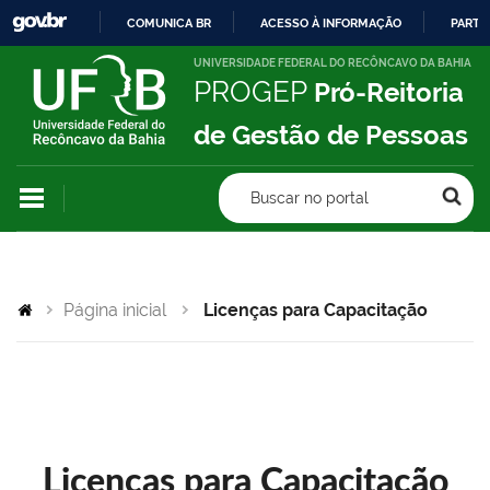
COMUNICA BR
ACESSO À INFORMAÇÃO
PARTI
IR
UNIVERSIDADE FEDERAL DO RECÔNCAVO DA BAHIA
PROGEP
Pró-Reitoria
PARA
O
de Gestão de Pessoas
CONTEÚDO
Buscar no portal
Página inicial
Licenças para Capacitação
Licenças para Capacitação