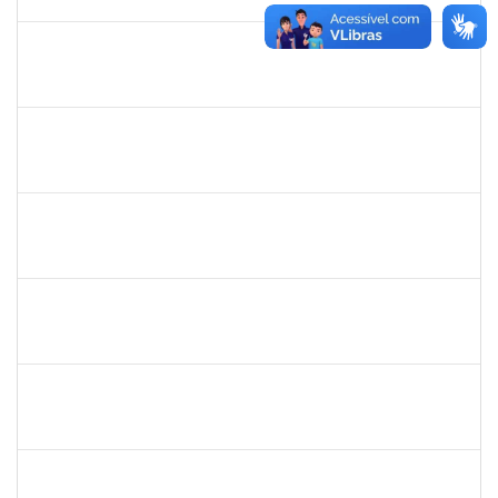
31/12/2025
Concluído
2257489
MARCELO DE JESUS DE AZEVEDO
Técnico
23007.00017995/2025-61
06/10/2025
31/10/2025
Concluído
1190254
CAMILA MAIA NOGUEIRA
Técnico
23007.00019162/2025-77
06/10/2025
04/11/2025
Concluído
2420879
TIAGO ANSELMO PEREIRA MACIEL
Técnico
23007.00019893/2025-31
06/10/2025
03/01/2026
Concluído
2257623
SILVANIA CONCEICAO SILVA
Técnico
23007.00004824/2025-76
06/10/2025
04/11/2025
Concluído
1837428
DANIELE CONCEICAO MARQUES
23007.00005260/2025-41
01/10/2025
31/10/2025
Concluído
1717557
TATIANA POLLIANA PINTO DE LIMA
Docente