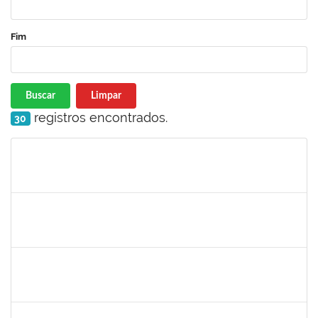
Fim
Buscar
Limpar
registros encontrados.
30
Matrícula
Nome
Cargo
Processo
Início
Fim
Status
3145225
PRISCILLA LEONNOR ALENCAR FERREIRA
Docente
23007.00023303/2025-14
17/02/2026
17/05/2026
Concluído
1327881
LUCIANO SERGIO HOCEVAR
Docente
23007.00023001/2025-20
15/02/2026
14/05/2026
Concluído