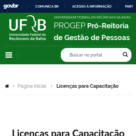
COMUNICA BR
ACESSO À INFORMAÇÃO
PARTI
IR
UNIVERSIDADE FEDERAL DO RECÔNCAVO DA BAHIA
PROGEP
Pró-Reitoria
PARA
O
de Gestão de Pessoas
CONTEÚDO
Buscar no portal
Página inicial
Licenças para Capacitação
Licenças para Capacitação