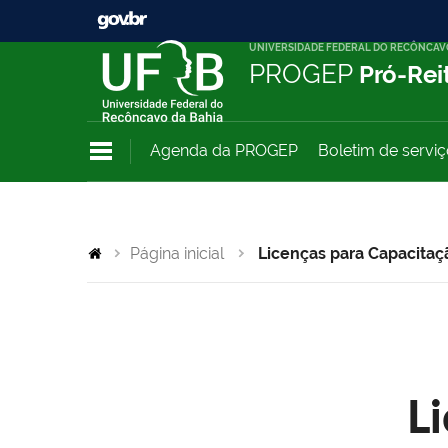
UNIVERSIDADE FEDERAL DO RECÔNCAV
PROGEP
Pró-Rei
Agenda da PROGEP
Boletim de servi
Página inicial
Licenças para Capacitaç
L