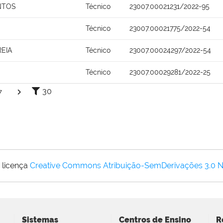
NTOS
Técnico
23007.00021231/2022-95
Técnico
23007.00021775/2022-54
REIA
Técnico
23007.00024297/2022-54
Técnico
23007.00029281/2022-25
30
7
 licença
Creative Commons Atribuição-SemDerivações 3.0 
Sistemas
Centros de Ensino
R