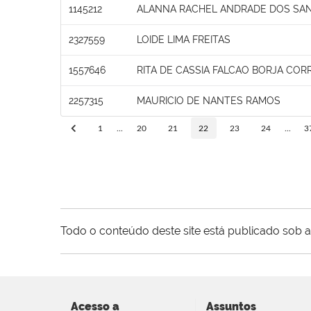
1145212
ALANNA RACHEL ANDRADE DOS SA
2327559
LOIDE LIMA FREITAS
1557646
RITA DE CASSIA FALCAO BORJA COR
2257315
MAURICIO DE NANTES RAMOS
1
...
20
21
22
23
24
...
3
Todo o conteúdo deste site está publicado sob a
Acesso a
Assuntos