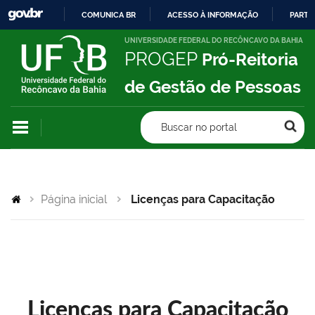
COMUNICA BR
ACESSO À INFORMAÇÃO
PARTI
IR
UNIVERSIDADE FEDERAL DO RECÔNCAVO DA BAHIA
PROGEP
Pró-Reitoria
PARA
O
de Gestão de Pessoas
CONTEÚDO
Buscar no portal
Página inicial
Licenças para Capacitação
Licenças para Capacitação