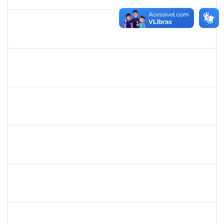
15/10/2022
Concluído
1757052
GEYSA BRITO NASCIMENTO
Técnico
23007.00005520/2022-14
04/07/2022
30/09/2022
Concluído
1760100
CARLANE COSTA DIAS FEITOSA
Técnico
23007.00007215/2022-33
27/06/2022
11/07/2022
Concluído
2160310
PAULO RICARDO XAVIER ALMEIDA
Técnico
23007.00011526/2022-36
27/06/2022
29/07/2022
Concluído
1574103
LORENA DOS SANTOS SANTANA COUTINHO
Técnico
23007.00012627/2022-88
17/06/2022
16/07/2022
Concluído
1578303
SIMEA AZEVEDO BRITO BORGES
Técnico
23007.00009966/2022-58
01/06/2022
30/06/2022
Concluído
1891201
JORGE LUIZ CUNHA CARDOSO FILHO
Docente