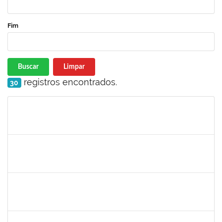
Fim
Buscar
Limpar
registros encontrados.
30
Matrícula
Nome
Cargo
Processo
Início
Fim
Status
1760968
VALDIR LEANDERSON CIRQUEIRA DE OLIVEIRA
23007.00020347/2022-04
19/09/2022
18/12/2022
Concluído
1652050
GILDASIO GOMES DE OLIVEIRA
Técnico
23007.00017750/2022-89
13/09/2022
12/10/2022
Concluído