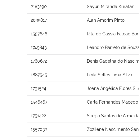
2183290
Sayuri Miranda Kuratani
2039817
Alan Amorim Pinto
1557646
Rita de Cassia Falcao Bor
1749843
Leandro Barreto de Souz
1760672
Denis Gadelha do Nasci
1887545
Leila Selles Lima Silva
1791524
Joana Angélica Flores Sil
1546467
Carla Fernandes Macedo
1751422
Sérgio Santos de Almeid
1557032
Zozilene Nascimento San