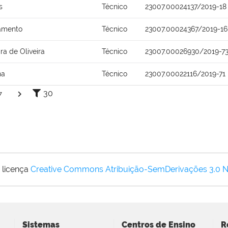
s
Técnico
23007.00024137/2019-18
ramento
Técnico
23007.00024367/2019-16
ra de Oliveira
Técnico
23007.00026930/2019-7
ha
Técnico
23007.00022116/2019-71
30
7
 licença
Creative Commons Atribuição-SemDerivações 3.0 
Sistemas
Centros de Ensino
R