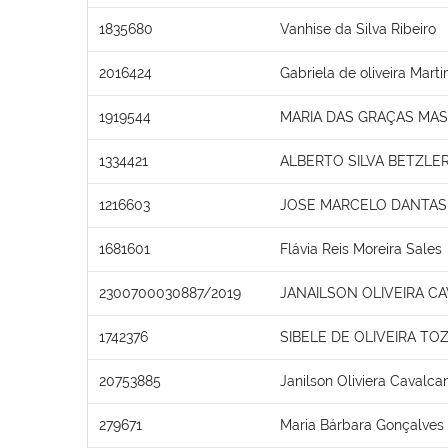
1835680
Vanhise da Silva Ribeiro
2016424
Gabriela de oliveira Marti
1919544
MARIA DAS GRAÇAS MA
1334421
ALBERTO SILVA BETZLE
1216603
JOSE MARCELO DANTAS 
1681601
Flávia Reis Moreira Sales
2300700030887/2019
JANAILSON OLIVEIRA C
1742376
SIBELE DE OLIVEIRA TO
20753885
Janilson Oliviera Cavalcan
279671
Maria Bárbara Gonçalves