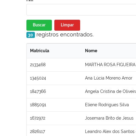
Buscar
Limpar
registros encontrados.
30
Matrícula
Nome
2133468
MARTHA ROSA FIGUEIRA
1345024
Ana Lúcia Moreno Amor
1847366
Angela Cristina de Olivei
1885091
Eliene Rodrigues Silva
1672972
Josemara Brito de Jesus
2826117
Leandro Alex dos Santos 