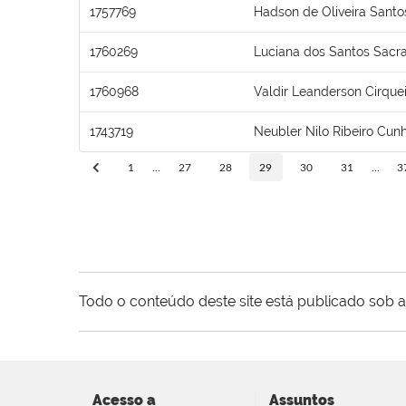
1757769
Hadson de Oliveira Santo
1760269
Luciana dos Santos Sac
1760968
Valdir Leanderson Cirquei
1743719
Neubler Nilo Ribeiro Cun
1
...
27
28
29
30
31
...
3
Todo o conteúdo deste site está publicado sob a
Acesso a
Assuntos