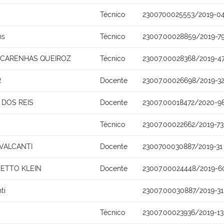
Técnico
2300700025553/2019-0
ns
Técnico
23007.00028859/2019-7
SCARENHAS QUEIROZ
Técnico
23007.00028368/2019-4
R
Docente
23007.00026698/2019-3
DOS REIS
Docente
23007.00018472/2020-9
Técnico
23007.00022662/2019-73
AVALCANTI
Docente
2300700030887/2019-31
ZETTO KLEIN
Docente
23007.00024448/2019-6
ti
23007.00030887/2019-31
Técnico
23007.00023936/2019-13