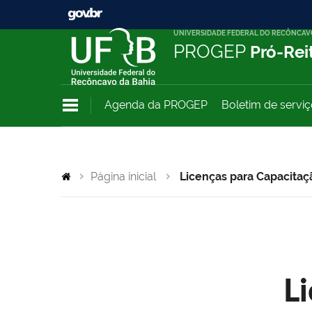
UNIVERSIDADE FEDERAL DO RECÔNCAV
PROGEP
Pró-Rei
Agenda da PROGEP
Boletim de servi
Página inicial
Licenças para Capacitaç
L