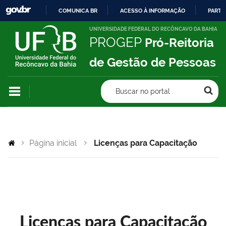
COMUNICA BR
ACESSO À INFORMAÇÃO
PARTI
IR
UNIVERSIDADE FEDERAL DO RECÔNCAVO DA BAHIA
PROGEP
Pró-Reitoria
PARA
O
de Gestão de Pessoas
CONTEÚDO
Buscar no portal
Página inicial
Licenças para Capacitação
Licenças para Capacitação