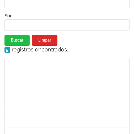
Fim
Buscar
Limpar
registros encontrados.
5
Matrícula
Nome
Cargo
Processo
Início
Fim
Status
1717960
Ana Verônica Rodrigues da Silva
Docente
23007.0006370/2019-62
06/05/2019
04/06/2019
Concluído
1996463
Flaviane Santos de Souza
Técnico
23007.00000066/2019-35
02/05/2019
31/07/2019
Concluído