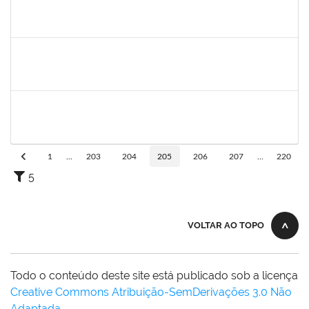
1573629
Flavia Sabina da Silva Souza
Técnico
23007.00004234/2019-19
02/05/2019
01/08/2019
Concluído
1755638
Lorena Araújo Hirsch
Técnico
23007.0009956/2019-46
02/05/2019
31/05/2019
Concluído
2025542
Naiana de Carvalho guimarães
Técnico
23007.0007300/2019-75
01/05/2019
30/05/2019
Concluído
1
...
203
204
205
206
207
...
220
5
VOLTAR AO TOPO
Todo o conteúdo deste site está publicado sob a licença
Creative Commons Atribuição-SemDerivações 3.0 Não
Adaptada
.