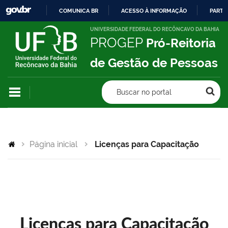
COMUNICA BR
ACESSO À INFORMAÇÃO
PARTI
IR
UNIVERSIDADE FEDERAL DO RECÔNCAVO DA BAHIA
PROGEP
Pró-Reitoria
PARA
O
de Gestão de Pessoas
CONTEÚDO
Buscar no portal
Página inicial
Licenças para Capacitação
Licenças para Capacitação