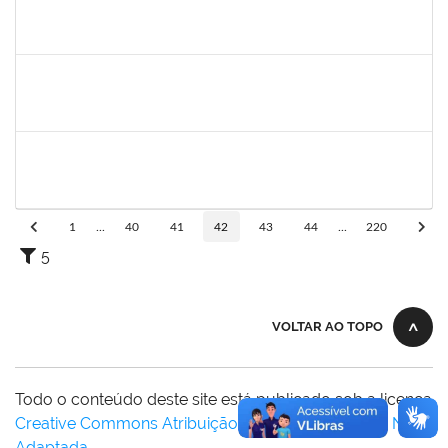
2391074,
Mayara Melo Rocha,
Docente
23007.00020461/2024-24
01/03/2025
29/05/2025
Concluído
1757640
CINTIA MOTA CARDEAL
Docente
23007.00023119/2024-38
01/03/2025
08/06/2025
Concluído
1552819,
ANDRE LUIS MOTA ITAPARICA
Docente
23007.00023631/2024-85
01/03/2025
31/05/2025
Concluído
1
...
40
41
42
43
44
...
220
5
VOLTAR AO TOPO
Todo o conteúdo deste site está publicado sob a licença
Creative Commons Atribuição-SemDerivações 3.0 Não
Adaptada
.