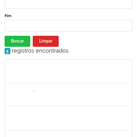
Fim
Buscar
Limpar
registros encontrados.
5
Matrícula
Nome
Cargo
Processo
Início
Fim
Status
2259412
ALDAIR EPIFÂNIO FERREIRA JUNIOR
Técnico
23007.00002048/2025-47
03/03/2025
30/05/2025
Concluído
2889129
JOSE PEREIRA MASCARENHAS BISNETO
Docente
23007.00024982/2024-80
02/03/2025
30/05/2025
Concluído