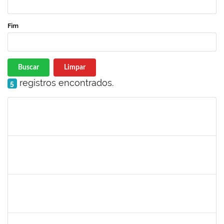
Fim
Buscar
Limpar
registros encontrados.
5
Matrícula
Nome
Cargo
Processo
Início
Fim
Status
1759761
FREDERICO JUNIOR GOMES DA SILVEIRA
Técnico
23007.00029816/2023-30
06/12/2024
20/12/2024
Concluído
1243476
REBECA ARAUJO PASSOS
Docente
23007.00021337/2024-40
04/12/2024
18/12/2024
Concluído