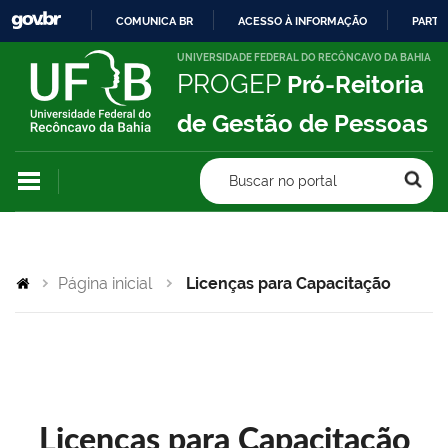
COMUNICA BR
ACESSO À INFORMAÇÃO
PARTI
IR
UNIVERSIDADE FEDERAL DO RECÔNCAVO DA BAHIA
PROGEP
Pró-Reitoria
PARA
O
de Gestão de Pessoas
CONTEÚDO
Buscar no portal
Página inicial
Licenças para Capacitação
Licenças para Capacitação