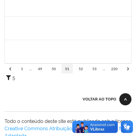
2027532
DANIEL EWERTON SANTOS BRITO
Técnico
23007.00006284/2024-41
02/12/2024
28/02/2025
Concluído
Técnico
23007.00017371/2024-34
02/12/2024
01/03/2025
Concluído
1753693
sabrina carvalho machado
Técnico
23007.00020646/2024-73
02/12/2024
02/03/2025
Concluído
1
...
49
50
51
52
53
...
220
5
VOLTAR AO TOPO
Todo o conteúdo deste site está publicado sob a licença
Creative Commons Atribuição-SemDerivações 3.0 Não
Adaptada
.