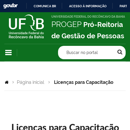
COMUNICA BR
ACESSO À INFORMAÇÃO
PARTI
IR
UNIVERSIDADE FEDERAL DO RECÔNCAVO DA BAHIA
PROGEP
Pró-Reitoria
PARA
O
de Gestão de Pessoas
CONTEÚDO
Buscar no portal
Página inicial
Licenças para Capacitação
Licenças para Capacitação