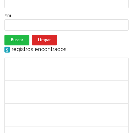
Fim
Buscar
Limpar
registros encontrados.
5
Matrícula
Nome
Cargo
Processo
Início
Fim
Status
1567617
DANIELA ABREU MATOS
Docente
23007.00000171/2026-89
01/04/2026
29/06/2026
Concluído
2183687
KLAYTON SANTANA PORTO
Docente
23007.00002345/2026-76
01/04/2026
29/06/2026
Concluído