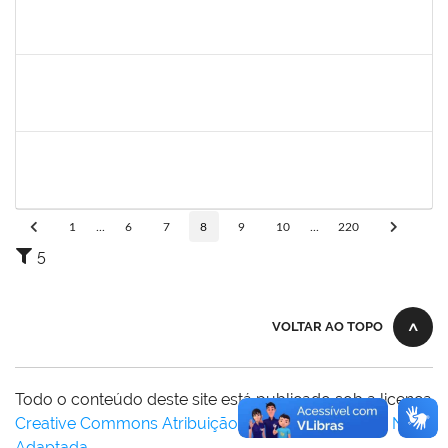
1861104
GREICIANE DE SOUZA SANTOS
Técnico
23007.00002489/2026-68
23/03/2026
07/04/2026
Concluído
1147816
POLIANA DA SILVA LIMA ANDRADE
Docente
23007.00018669/2025-02
21/03/2026
18/06/2026
Concluído
1551614
NUNO GONCALVES PEREIRA
Docente
23007.00002975/2026-41
20/03/2026
17/06/2026
Concluído
1
...
6
7
8
9
10
...
220
5
VOLTAR AO TOPO
Todo o conteúdo deste site está publicado sob a licença
Creative Commons Atribuição-SemDerivações 3.0 Não
Adaptada
.