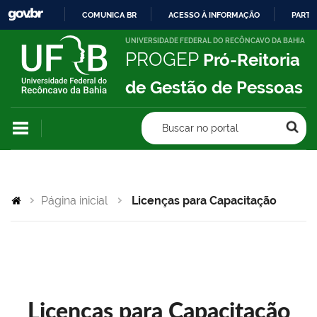
COMUNICA BR
ACESSO À INFORMAÇÃO
PARTI
IR
UNIVERSIDADE FEDERAL DO RECÔNCAVO DA BAHIA
PROGEP
Pró-Reitoria
PARA
O
de Gestão de Pessoas
CONTEÚDO
Buscar no portal
Página inicial
Licenças para Capacitação
Licenças para Capacitação