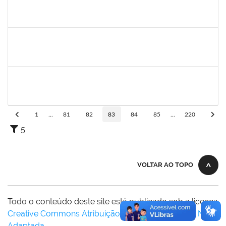
2260291
FABRICIO MOREIRA RANGEL DOS SANTOS
Técnico
23007.00031023/2023-33
04/03/2024
28/03/2024
Concluído
1761324
WILSON JESUS DE OLIVEIRA JUNIOR
Técnico
4173298
03/03/2024
31/05/2024
Concluído
1646502
SINARA VERA
Docente
23007.00002388/2024-85
02/03/2024
30/05/2024
Concluído
1
...
81
82
83
84
85
...
220
5
VOLTAR AO TOPO
Todo o conteúdo deste site está publicado sob a licença
Creative Commons Atribuição-SemDerivações 3.0 Não
Adaptada
.