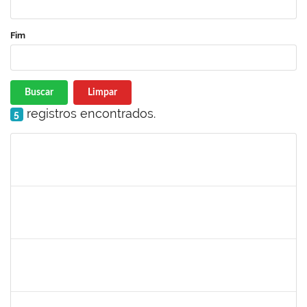
Fim
Buscar
Limpar
registros encontrados.
5
Matrícula
Nome
Cargo
Processo
Início
Fim
Status
1532399
KARINA ZANOTI FONSECA
Docente
23007.00028493/2023-55
04/03/2024
01/06/2024
Concluído
285662
CARLOS ALFREDO LOPES DE CARVALHO
Docente
23007.00030944/2023-32
04/03/2024
01/06/2024
Concluído