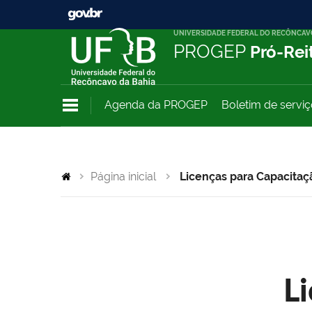
UNIVERSIDADE FEDERAL DO RECÔNCAV
PROGEP
Pró-Rei
Agenda da PROGEP
Boletim de servi
Página inicial
Licenças para Capacitaç
L