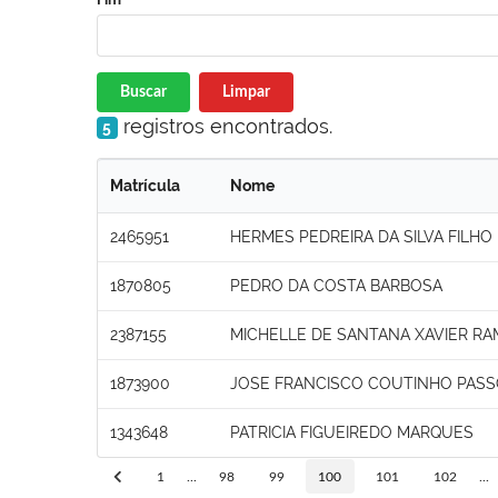
Buscar
Limpar
registros encontrados.
5
Matrícula
Nome
2465951
HERMES PEDREIRA DA SILVA FILHO
1870805
PEDRO DA COSTA BARBOSA
2387155
MICHELLE DE SANTANA XAVIER R
1873900
JOSE FRANCISCO COUTINHO PAS
1343648
PATRICIA FIGUEIREDO MARQUES
1
...
98
99
100
101
102
...