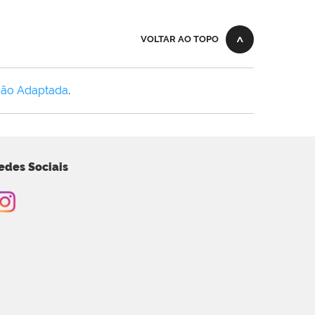
VOLTAR AO TOPO
Não Adaptada
.
edes Sociais