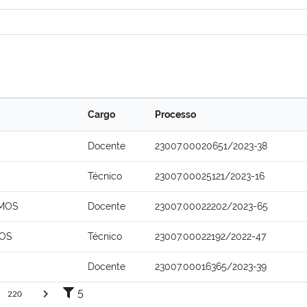
Cargo
Processo
Docente
23007.00020651/2023-38
Técnico
23007.00025121/2023-16
AMOS
Docente
23007.00022202/2023-65
SOS
Técnico
23007.00022192/2022-47
Docente
23007.00016365/2023-39
5
220