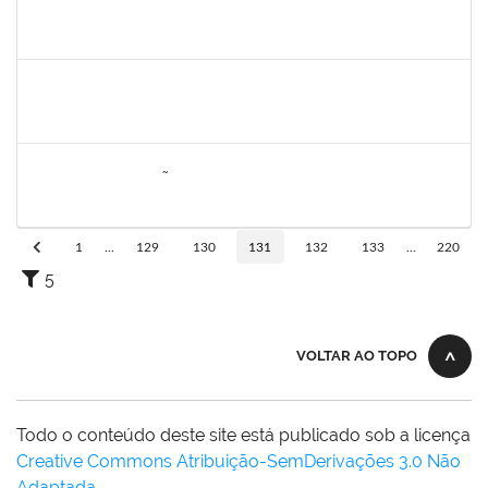
2278430
ARLIN CESAR COSTA NAFRA SANTANA
Técnico
23007.00027417/2022-10
02/03/2023
31/03/2023
Concluído
1636373
MARCO ANTONIO NUNES DA SILVA
Docente
23007.00026703/2022-82
01/03/2023
29/05/2023
Concluído
1823710
DIANA ANUNCIAÇÃO SANTOS
Docente
23007.00000276/2023-76
01/03/2023
29/05/2023
Concluído
1
...
129
130
131
132
133
...
220
5
VOLTAR AO TOPO
Todo o conteúdo deste site está publicado sob a licença
Creative Commons Atribuição-SemDerivações 3.0 Não
Adaptada
.