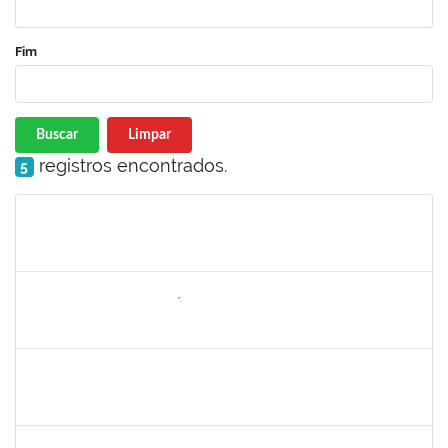
Fim
Buscar
Limpar
registros encontrados.
5
Matrícula
Nome
Cargo
Processo
Início
Fim
Status
2257754
DEISE SANTOS BONIFÁCIO
Técnico
23007.00000002/2023-05
06/03/2023
04/06/2023
Concluído
2663815
CLAUDIA TELLES GODOY
Técnico
23007.00000806/2023-25
06/03/2023
20/03/2023
Concluído