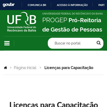
COMUNICA BR
ACESSO À INFORMAÇÃO
PARTI
IR
UNIVERSIDADE FEDERAL DO RECÔNCAVO DA BAHIA
PROGEP
Pró-Reitoria
PARA
O
de Gestão de Pessoas
CONTEÚDO
Buscar no portal
Página inicial
Licenças para Capacitação
Licenças para Capacitação