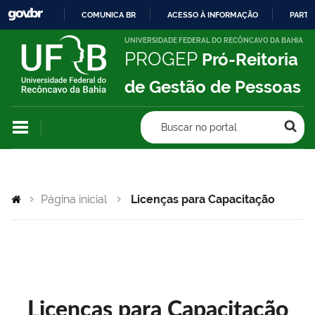
COMUNICA BR
ACESSO À INFORMAÇÃO
PARTI
IR
UNIVERSIDADE FEDERAL DO RECÔNCAVO DA BAHIA
PROGEP
Pró-Reitoria
PARA
O
de Gestão de Pessoas
CONTEÚDO
Buscar no portal
Página inicial
Licenças para Capacitação
Licenças para Capacitação