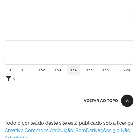
1572224
MARCIA REGINA SANTOS DA SILVA
Técnico
23007.00000814/2022-06
15/02/2022
14/05/2022
Concluído
2259128
MARCEL SILVA LEMOS
Técnico
23007.00000854/2022-90
07/02/2022
07/05/2022
Concluído
1496679
VALERIA MACEDO ALMEIDA CAMILO
Docente
23007.00026175/2021-82
15/01/2022
14/04/2022
Concluído
1
...
152
153
154
155
156
...
220
5
VOLTAR AO TOPO
Todo o conteúdo deste site está publicado sob a licença
Creative Commons Atribuição-SemDerivações 3.0 Não
Adaptada
.