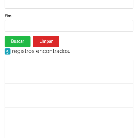
Fim
Buscar
Limpar
registros encontrados.
5
Matrícula
Nome
Cargo
Processo
Início
Fim
Status
1751386
DANIEL FADIGAS MORENO
Técnico
23007.00029220/2021-26
07/03/2022
21/03/2022
Concluído
1277688
SILAS FERREIRA ALVES
Técnico
23007.00000052/2022-16
28/02/2022
25/03/2022
Concluído