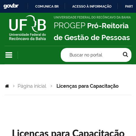
COMUNICA BR
ACESSO À INFORMAÇÃO
PARTI
IR
UNIVERSIDADE FEDERAL DO RECÔNCAVO DA BAHIA
PROGEP
Pró-Reitoria
PARA
O
de Gestão de Pessoas
CONTEÚDO
Buscar no portal
Página inicial
Licenças para Capacitação
Licenças para Capacitação