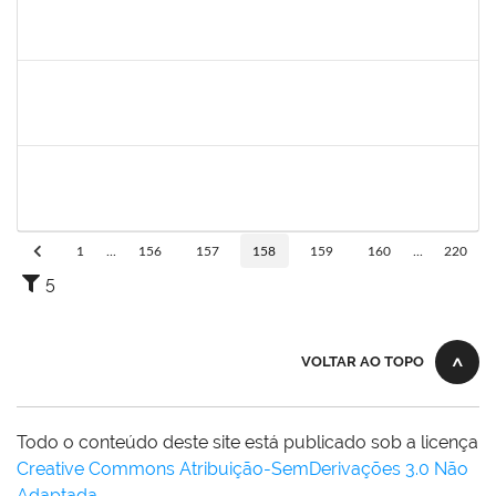
1557654
KELLY GRAZIELLY DA SILVA SIQUEIRA E CERQUEIRA
Técnico
23007.00014782/2021-09
05/08/2021
04/11/2021
Concluído
1610901
LUCIANA SOUZA OLIVEIRA
Técnico
23007.00004135/2021-67
02/08/2021
31/08/2021
Concluído
1345024
ANA LUCIA MORENO AMOR
Docente
23007.00029680/2019-28
01/08/2021
29/09/2021
Concluído
1
...
156
157
158
159
160
...
220
5
VOLTAR AO TOPO
Todo o conteúdo deste site está publicado sob a licença
Creative Commons Atribuição-SemDerivações 3.0 Não
Adaptada
.