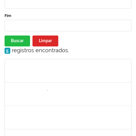
Fim
Buscar
Limpar
registros encontrados.
5
Matrícula
Nome
Cargo
Processo
Início
Fim
Status
2157022
ROMUALDO ANDRÉ DA COSTA
Técnico
23007.00015974/2021-29
30/08/2021
24/09/2021
Concluído
1303159
Marcilio Delan Baliza Fernandes
Docente
23007.00027945/2020-22
16/08/2021
13/11/2021
Concluído