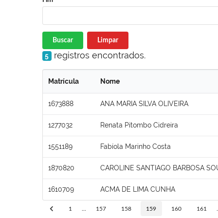
Buscar
Limpar
registros encontrados.
5
Matrícula
Nome
1673888
ANA MARIA SILVA OLIVEIRA
1277032
Renata Pitombo Cidreira
1551189
Fabíola Marinho Costa
1870820
CAROLINE SANTIAGO BARBOSA SO
1610709
ACMA DE LIMA CUNHA
1
...
157
158
159
160
161
.