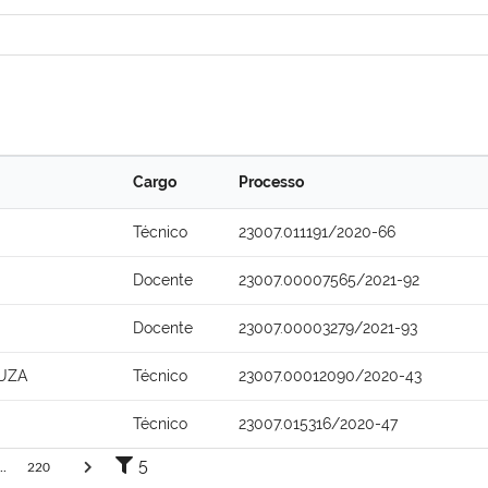
Cargo
Processo
Técnico
23007.011191/2020-66
Docente
23007.00007565/2021-92
Docente
23007.00003279/2021-93
UZA
Técnico
23007.00012090/2020-43
Técnico
23007.015316/2020-47
5
..
220