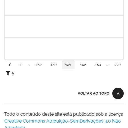
1615408
ANDERON MELHOR MIRANDA
Docente
23007.00018726/2020-30
11/01/2021
10/04/2021
Concluído
1753095
LEONARDO DA SILVA SAMPAIO
Técnico
23007.00015303/2020-10
04/01/2021
03/02/2021
Concluído
1102855
LORENA PENNA SILVA
Técnico
23007.00004485/2020-29
02/01/2021
31/01/2021
Concluído
1
...
159
160
161
162
163
...
220
5
VOLTAR AO TOPO
Todo o conteúdo deste site está publicado sob a licença
Creative Commons Atribuição-SemDerivações 3.0 Não
Adaptada
.