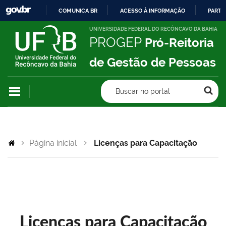
COMUNICA BR
ACESSO À INFORMAÇÃO
PARTI
IR
UNIVERSIDADE FEDERAL DO RECÔNCAVO DA BAHIA
PROGEP
Pró-Reitoria
PARA
O
de Gestão de Pessoas
CONTEÚDO
Buscar no portal
Página inicial
Licenças para Capacitação
Licenças para Capacitação