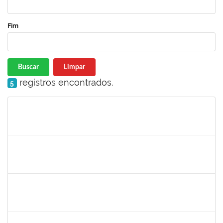
Fim
Buscar
Limpar
registros encontrados.
5
Matrícula
Nome
Cargo
Processo
Início
Fim
Status
1573301
JOMARA SILVA DOS SANTOS SOUZA
Técnico
23007.00018038/2019-82
01/02/2021
02/03/2021
Concluído
1836666
CLAUDIA DE SOUZA SANTOS
Técnico
23007.00018959/2020-44
11/01/2021
09/02/2021
Concluído