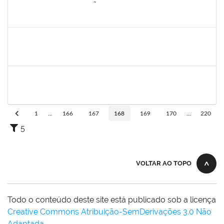
285286
OSELITA DA ANUNCIAÇÃO ASSIS
Técnico
23007.00000743/2020-86
01/04/2020
30/04/2020
Concluído
2730989
Décio da Conceição Dias
Técnico
23007.00031596/2019-94
01/04/2020
30/04/2020
Concluído
1742189
Marlon Paluch
Docente
23007.00024239/2019-77
25/03/2020
24/06/2020
Concluído
1
...
166
167
168
169
170
...
220
5
VOLTAR AO TOPO
Todo o conteúdo deste site está publicado sob a licença
Creative Commons Atribuição-SemDerivações 3.0 Não
Adaptada
.