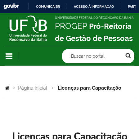
COMUNICA BR
ACESSO À INFORMAÇÃO
PARTI
IR
UNIVERSIDADE FEDERAL DO RECÔNCAVO DA BAHIA
PROGEP
Pró-Reitoria
PARA
O
de Gestão de Pessoas
CONTEÚDO
Buscar no portal
Página inicial
Licenças para Capacitação
Licenças para Capacitação