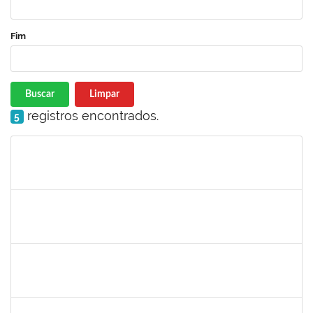
Fim
Buscar
Limpar
registros encontrados.
5
Matrícula
Nome
Cargo
Processo
Início
Fim
Status
16506411
Mariese Conceição Alves dos Santos
Docente
2300700030897/2019-52
12/04/2020
11/07/2020
Concluído
1770887
DEIVID RODRIGUES DE JESUS
Técnico
23007.00031590/2019-62
01/04/2020
30/06/2020
Concluído