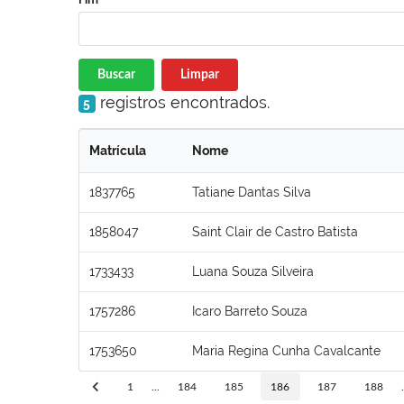
Buscar
Limpar
registros encontrados.
5
Matrícula
Nome
1837765
Tatiane Dantas Silva
1858047
Saint Clair de Castro Batista
1733433
Luana Souza Silveira
1757286
Icaro Barreto Souza
1753650
Maria Regina Cunha Cavalcante
1
...
184
185
186
187
188
.