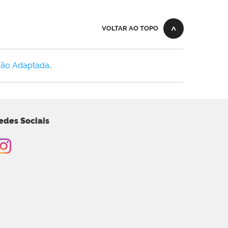
VOLTAR AO TOPO
Não Adaptada
.
edes Sociais