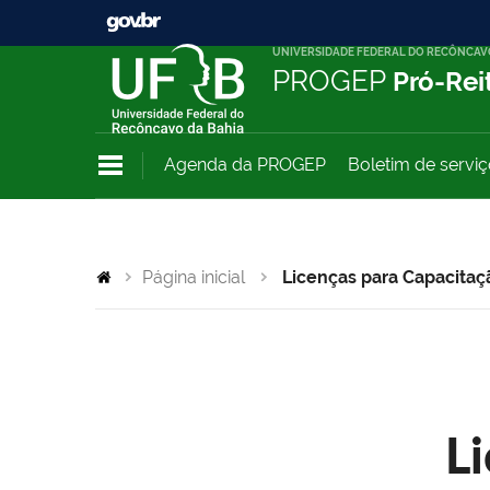
UNIVERSIDADE FEDERAL DO RECÔNCAV
PROGEP
Pró-Rei
Agenda da PROGEP
Boletim de servi
Página inicial
Licenças para Capacitaç
L