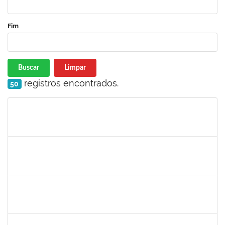
Fim
Buscar
Limpar
registros encontrados.
50
Matrícula
Nome
Cargo
Processo
Início
Fim
Status
285232
Ana Maria Coelho
Técnico
23007.005420/2019-07
25/03/2019
24/06/2019
Concluído
286395
Josefa de Jesus Oliveira
Técnico
23007.00001795/2019-09
25/03/2019
24/05/2019
Concluído