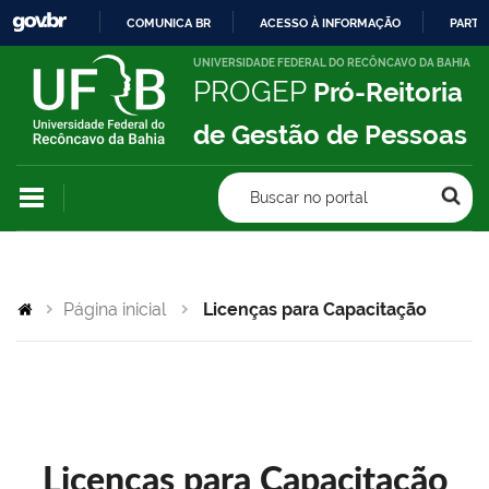
COMUNICA BR
ACESSO À INFORMAÇÃO
PARTI
IR
UNIVERSIDADE FEDERAL DO RECÔNCAVO DA BAHIA
PROGEP
Pró-Reitoria
PARA
O
de Gestão de Pessoas
CONTEÚDO
Buscar no portal
Página inicial
Licenças para Capacitação
Licenças para Capacitação