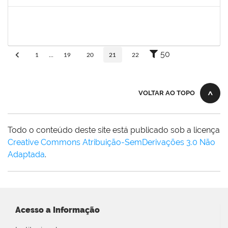
Concluído
eron
30/11/-0001
30/11/-0001
Concluído
50
1
...
19
20
21
22
VOLTAR AO TOPO
Todo o conteúdo deste site está publicado sob a licença
Creative Commons Atribuição-SemDerivações 3.0 Não
Adaptada
.
Acesso a Informação