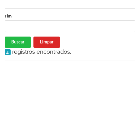
Fim
Buscar
Limpar
registros encontrados.
4
Matrícula
Nome
Cargo
Processo
Início
Fim
Status
1345024
Ana
30/11/-0001
30/11/-0001
Concluído
aida
30/11/-0001
30/11/-0001
Concluído