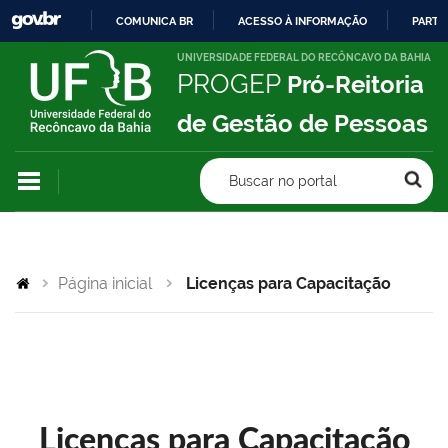
COMUNICA BR
ACESSO À INFORMAÇÃO
PARTI
IR
UNIVERSIDADE FEDERAL DO RECÔNCAVO DA BAHIA
PROGEP
Pró-Reitoria
PARA
O
de Gestão de Pessoas
CONTEÚDO
Buscar no portal
Página inicial
Licenças para Capacitação
Licenças para Capacitação