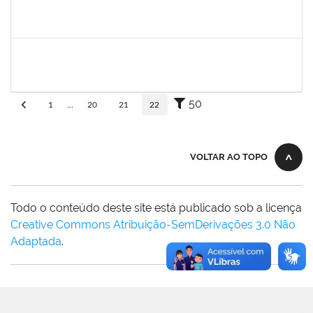
fabricio mor
30/11/-0001
30/11/-0001
Concluído
adriele
30/11/-0001
30/11/-0001
Concluído
50
1
...
20
21
22
VOLTAR AO TOPO
Todo o conteúdo deste site está publicado sob a licença
Creative Commons Atribuição-SemDerivações 3.0 Não
Adaptada
.