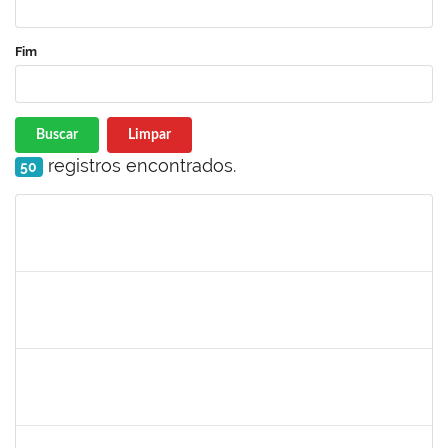
Fim
Buscar
Limpar
registros encontrados.
50
Matrícula
Nome
Cargo
Processo
Início
Fim
Status
2978803
DHIEGO MEDINA DA SILVA
Técnico
23007.00005481/2025-88
07/04/2025
05/07/2025
Concluído
2257598
RAPHAEL LIMA COSTA
Técnico
23007.00003483/2025-05
31/03/2025
17/04/2025
Concluído