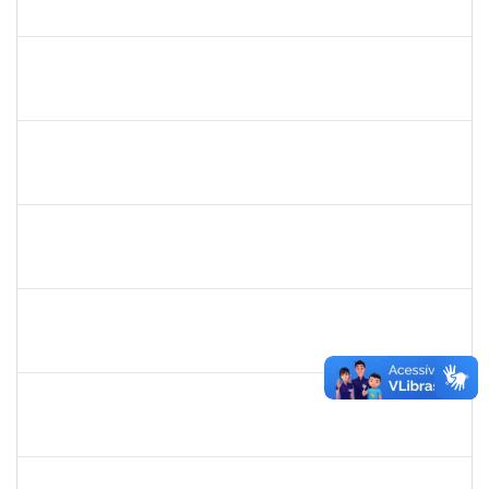
23007.00024628/2024-35
01/03/2025
29/05/2025
Concluído
1568443
GEORGE MARIANE SOARES SANTANA
Docente
23007.00025212/2024-78
01/03/2025
29/05/2025
Concluído
2376750
MARIANNE NEVES MANJAVACHI
Docente
23007.00021900/2024-68
01/03/2025
29/05/2025
Concluído
2394526
KLEBER ANTONIO DE OLIVEIRA AMANCIO
Docente
23007.00023804/2024-70
01/03/2025
29/05/2025
Concluído
1633414
ADRIANA LOURENCO LOPES
Docente
23007.00024786/2024-37
01/03/2025
29/05/2025
Concluído
1554001
XAVIER GILLES VATIN
Docente
23007.00002914/2025-42
01/03/2025
29/05/2025
Concluído
1718454