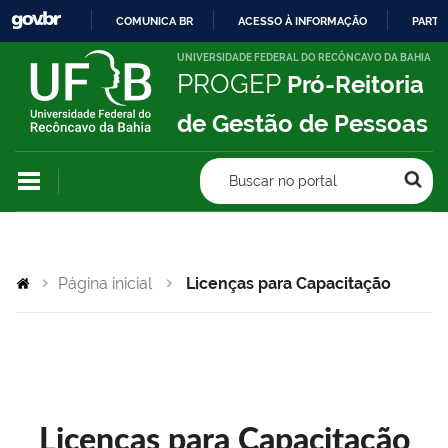
COMUNICA BR
ACESSO À INFORMAÇÃO
PARTI
IR
UNIVERSIDADE FEDERAL DO RECÔNCAVO DA BAHIA
PROGEP
Pró-Reitoria
PARA
O
de Gestão de Pessoas
CONTEÚDO
Buscar no portal
Página inicial
Licenças para Capacitação
Licenças para Capacitação