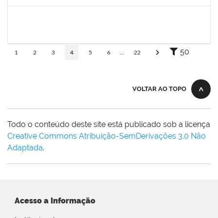
Concluído
1757769
HADSON DE OLIVEIRA SANTOS
Técnico
23007.00023634/2024-04
25/01/2025
24/04/2025
Concluído
50
1
2
3
4
5
6
...
22
VOLTAR AO TOPO
Todo o conteúdo deste site está publicado sob a licença
Creative Commons Atribuição-SemDerivações 3.0 Não
Adaptada
.
Acesso a Informação