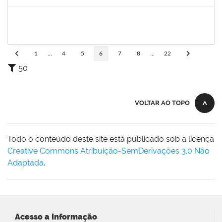
Concluído
1965504
JUSSARA PEIXOTO MAIA
Docente
23007.00010156/2024-63
18/09/2024
16/12/2024
Concluído
1
...
4
5
6
7
8
...
22
50
VOLTAR AO TOPO
Todo o conteúdo deste site está publicado sob a licença
Creative Commons Atribuição-SemDerivações 3.0 Não
Adaptada
.
Acesso a Informação