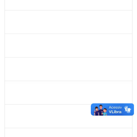
23007.00016563/2024-25
14/10/2024
01/11/2024
Concluído
2401210
ALEX DO NASCIMENTO AMBROSIO
Técnico
3007.00014077/2024-23
11/10/2024
25/10/2024
Concluído
1894151
EVANDRO DE QUEIROZ BARBOSA E SILVA
Técnico
23007.00010753/2024-46
09/10/2024
07/11/2024
Concluído
1753034
ALISON COSTA DO NASCIMENTO
Técnico
23007.00013157/2024-31
07/10/2024
05/11/2024
Concluído
1466165
ROBERVAL PASSOS DE OLIVEIRA
Docente
23007.00013216/2024-87
07/10/2024
30/12/2024
Concluído
1704208
OZANA REBOUCAS SILVA
Técnico
23007.00010577/2024-45
07/10/2024
04/01/2025
Concluído
285232