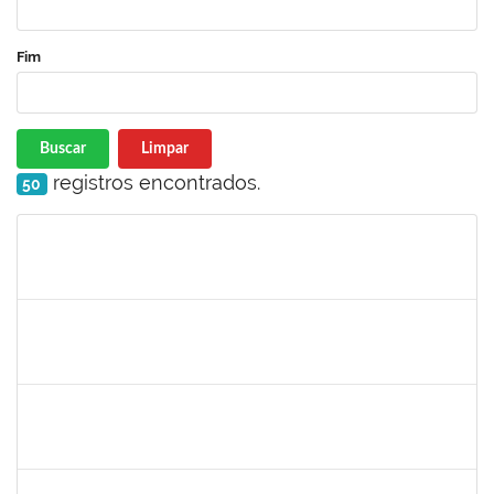
Fim
Buscar
Limpar
registros encontrados.
50
Matrícula
Nome
Cargo
Processo
Início
Fim
Status
1759761
FREDERICO JUNIOR GOMES DA SILVEIRA
Técnico
23007.00029816/2023-30
06/12/2024
20/12/2024
Concluído
1243476
REBECA ARAUJO PASSOS
Docente
23007.00021337/2024-40
04/12/2024
18/12/2024
Concluído