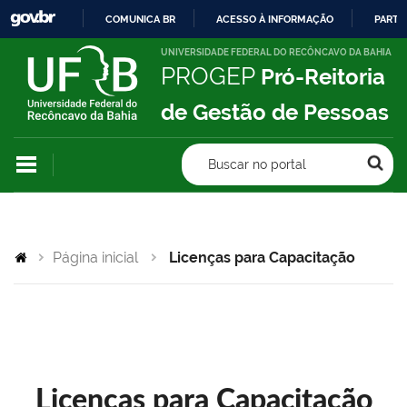
COMUNICA BR
ACESSO À INFORMAÇÃO
PARTI
IR
UNIVERSIDADE FEDERAL DO RECÔNCAVO DA BAHIA
PROGEP
Pró-Reitoria
PARA
O
de Gestão de Pessoas
CONTEÚDO
Buscar no portal
Página inicial
Licenças para Capacitação
Licenças para Capacitação