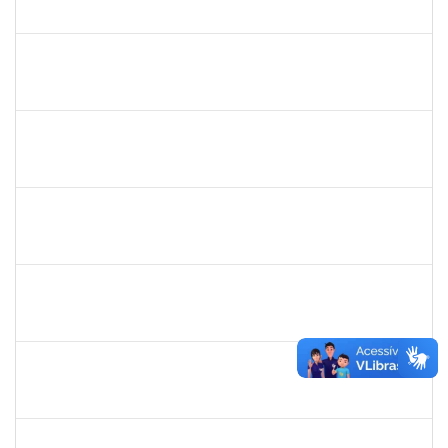
23007.00007684/2024-71
05/08/2024
04/09/2024
Concluído
2128398
FRANCISCA HELENA MARQUES
Docente
23007.00008645/2024-23
02/08/2024
01/11/2024
Concluído
2143212
CHARLESSON DOS SANTOS RIBEIRO LOPES
Técnico
23007.00011465/2024-28
02/08/2024
30/09/2024
Concluído
2247439
ARIADNE NASCIMENTO DOS SANTOS
Técnico
23007.00030589/2023-14
01/08/2024
30/08/2024
Concluído
1490580
KELLY CRISTINA ATALAIA DA SILVA
Docente
23007.00007974/2024-98
01/08/2024
30/10/2024
Concluído
1760178
ISMAEL JACOB DAL ZOT JUNIOR
Técnico
23007.00006466/2024-74
29/07/2024
28/08/2024
Concluído
1878558