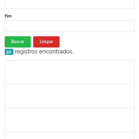
Fim
Buscar
Limpar
registros encontrados.
50
Matrícula
Nome
Cargo
Processo
Início
Fim
Status
1533384
LUIZ PAULO JESUS DE OLIVEIRA
Docente
23007.00008261/2024-12
02/09/2024
01/12/2024
Concluído
1753005
JADMILSON DA CRUZ DIAS
Técnico
23007.00011166/2024-50
02/09/2024
30/11/2024
Concluído