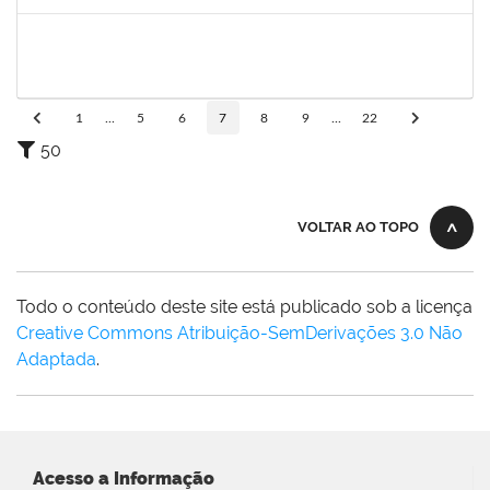
Concluído
2160310
PAULO RICARDO XAVIER ALMEIDA
Técnico
23007.00009141/2024-17
01/07/2024
25/07/2024
Concluído
1
...
5
6
7
8
9
...
22
50
VOLTAR AO TOPO
Todo o conteúdo deste site está publicado sob a licença
Creative Commons Atribuição-SemDerivações 3.0 Não
Adaptada
.
Acesso a Informação