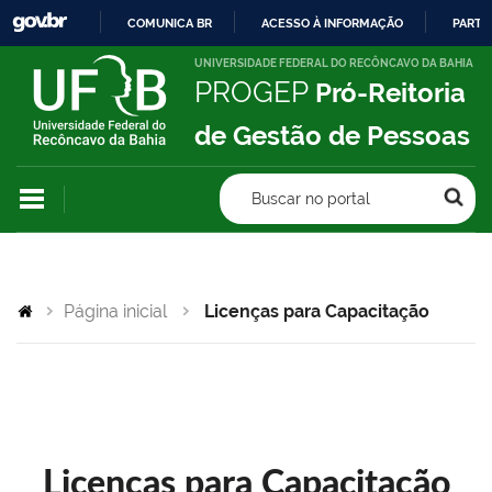
COMUNICA BR
ACESSO À INFORMAÇÃO
PARTI
IR
UNIVERSIDADE FEDERAL DO RECÔNCAVO DA BAHIA
PROGEP
Pró-Reitoria
PARA
O
de Gestão de Pessoas
CONTEÚDO
Buscar no portal
Página inicial
Licenças para Capacitação
Licenças para Capacitação