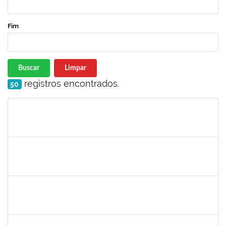
Fim
Buscar
Limpar
registros encontrados.
50
Matrícula
Nome
Cargo
Processo
Início
Fim
Status
2390969
SILVANA SOUSA LOURO
Técnico
23007.00000915/2024-86
01/03/2024
30/03/2024
Concluído
3317791
JEMIMA PEREIRA GUEDES
Docente
23007.00028954/2023-24
01/03/2024
29/05/2024
Concluído