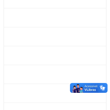
23007.00023579/2023-37
05/02/2024
26/04/2024
Concluído
287747
MARIA DA CONCEICAO DE MELO TORRES
Docente
23007.00023579/2023-37
05/02/2024
26/04/2024
Concluído
1726194
EDUARDO BORGES DE JESUS
Técnico
23007.00031771/2023-13
05/02/2024
05/03/2024
Concluído
2031847
DANILO ANDRADE DE MATOS
Técnico
23007.00025606/2023-16
01/02/2024
01/03/2024
Concluído
1757417
VERA PATRICIA CARNEIRO CORDEIRO NOBRE
Docente
23007.00029190/2023-54
01/02/2024
02/04/2024
Concluído
1740212
ANA ROSA MARQUES ARAUJO TEIXEIRA
Docente
23007.00030446/2023-92
01/02/2024
30/04/2024
Concluído
1936163