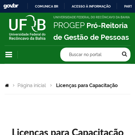
COMUNICA BR
ACESSO À INFORMAÇÃO
PARTI
IR
UNIVERSIDADE FEDERAL DO RECÔNCAVO DA BAHIA
PROGEP
Pró-Reitoria
PARA
O
de Gestão de Pessoas
CONTEÚDO
Buscar no portal
Página inicial
Licenças para Capacitação
Licenças para Capacitação