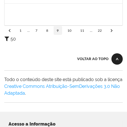
Concluído
2267151
THAYSE ROBERTA ARAUJO PEREIRA
Técnico
23007.00020540/2023-28
08/01/2024
06/02/2024
Concluído
1
...
7
8
9
10
11
...
22
50
VOLTAR AO TOPO
Todo o conteúdo deste site está publicado sob a licença
Creative Commons Atribuição-SemDerivações 3.0 Não
Adaptada
.
Acesso a Informação