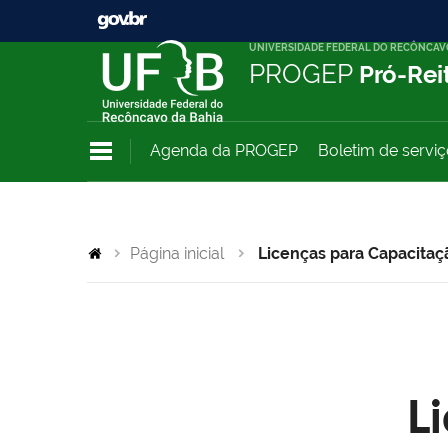
UNIVERSIDADE FEDERAL DO RECÔNCAV
PROGEP
Pró-Rei
Agenda da PROGEP
Boletim de servi
Página inicial
Licenças para Capacitaç
L