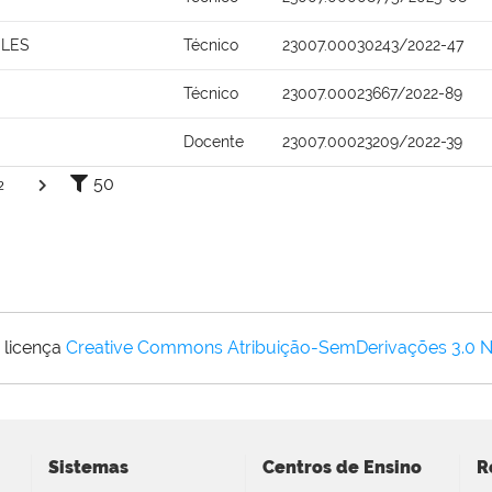
ELES
Técnico
23007.00030243/2022-47
Técnico
23007.00023667/2022-89
Docente
23007.00023209/2022-39
50
2
 licença
Creative Commons Atribuição-SemDerivações 3.0 
Sistemas
Centros de Ensino
R