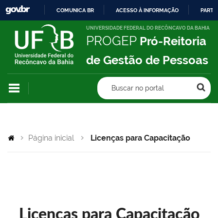
COMUNICA BR
ACESSO À INFORMAÇÃO
PARTI
IR
UNIVERSIDADE FEDERAL DO RECÔNCAVO DA BAHIA
PROGEP
Pró-Reitoria
PARA
O
de Gestão de Pessoas
CONTEÚDO
Buscar no portal
Página inicial
Licenças para Capacitação
Licenças para Capacitação