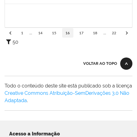
Concluído
1551601
PAULO CESAR OLIVEIRA DE JESUS
Docente
23007.00000437/2021-03
01/03/2021
31/05/2021
Concluído
1
...
14
15
16
17
18
...
22
50
VOLTAR AO TOPO
Todo o conteúdo deste site está publicado sob a licença
Creative Commons Atribuição-SemDerivações 3.0 Não
Adaptada
.
Acesso a Informação