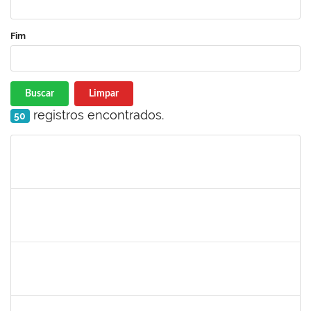
Fim
Buscar
Limpar
registros encontrados.
50
Matrícula
Nome
Cargo
Processo
Início
Fim
Status
1940856
PRISCILA BRASILEIRO SILVA DO NASCIMENTO
Docente
23007.00003524/2022-71
02/05/2022
31/07/2022
Concluído
1557750
NANCI SILVA SANTOS
Técnico
23007.00003734/2022-27
02/05/2022
31/05/2022
Concluído