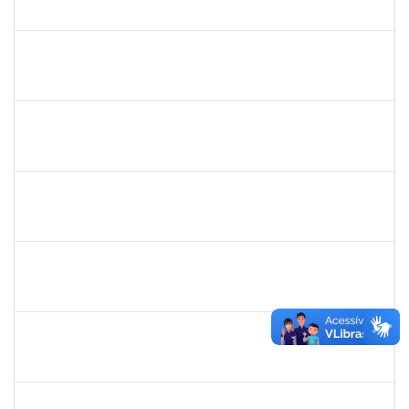
23007.00016214/2020-51
29/11/2021
26/02/2022
Concluído
1026881
KASSIO CARVALHO DA SILVA
Técnico
23007.00015939/2021-04
09/11/2021
23/11/2021
Concluído
1553817
DJANILSON BARBOSA DOS SANTOS
Docente
23007.00017051/2021-50
01/11/2021
15/12/2021
Concluído
1970981
AGESANDRO AZEVEDO DE SOUZA
Técnico
23007.00021546/2021-32
01/11/2021
29/01/2022
Concluído
1574103
LORENA DOS SANTOS SANTANA COUTINHO
Técnico
23007.00021284/2021-25
21/10/2021
19/11/2021
Concluído
2266437
LAEDSON SILVA PEDREIRA
Técnico
23007.00006787/2021-49
04/10/2021
03/01/2022
Concluído
1558280