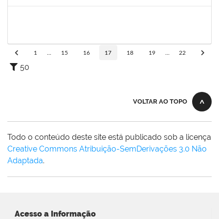
Concluído
20753885
Janilson Oliviera Cavalcanti
23007.00030887/2019-31
01/03/2020
01/06/2020
Concluído
1
...
15
16
17
18
19
...
22
50
VOLTAR AO TOPO
Todo o conteúdo deste site está publicado sob a licença
Creative Commons Atribuição-SemDerivações 3.0 Não
Adaptada
.
Acesso a Informação