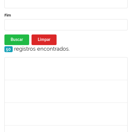
Fim
Buscar
Limpar
registros encontrados.
50
Matrícula
Nome
Cargo
Processo
Início
Fim
Status
1919544
MARIA DAS GRAÇAS MASCARENHAS QUEIROZ
Técnico
23007.00028368/2019-47
19/11/2020
18/12/2020
Concluído
2170430
Marcos Augusto Oliveira Sales
Técnico
23007.00026821/2019-09
13/10/2020
12/01/2021
Concluído