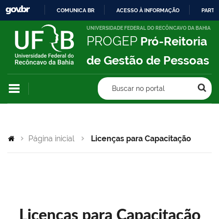
COMUNICA BR
ACESSO À INFORMAÇÃO
PARTI
IR
UNIVERSIDADE FEDERAL DO RECÔNCAVO DA BAHIA
PROGEP
Pró-Reitoria
PARA
O
de Gestão de Pessoas
CONTEÚDO
Buscar no portal
Página inicial
Licenças para Capacitação
Licenças para Capacitação