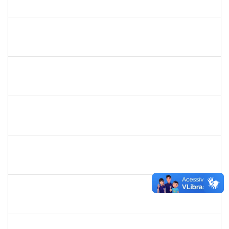
23007.00001633/2020-15
04/05/2020
03/08/2020
Concluído
2157022
Romualdo André da Costa
Técnico
23007.00026169/2019-56
04/05/2020
26/06/2020
Concluído
1871195
VERONICA RIBEIRO VIANA
Técnico
23007.00022113/2019-55
04/05/2020
02/07/2020
Concluído
1216603
JOSE MARCELO DANTAS DOS REIS
Docente
23007.0030482/2019-05
02/05/2020
01/08/2020
Concluído
2175057
Edvaldo de Souza Andrade
Técnico
23007.00029544/2019-14
16/04/2020
30/04/2020
Concluído
16506411
Mariese Conceição Alves dos Santos
Docente
2300700030897/2019-52
12/04/2020
11/07/2020
Concluído
1770887