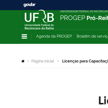
UNIVERSIDADE FEDERAL DO RECÔNCAV
PROGEP
Pró-Rei
Agenda da PROGEP
Boletim de servi
Página inicial
Licenças para Capacitaç
L