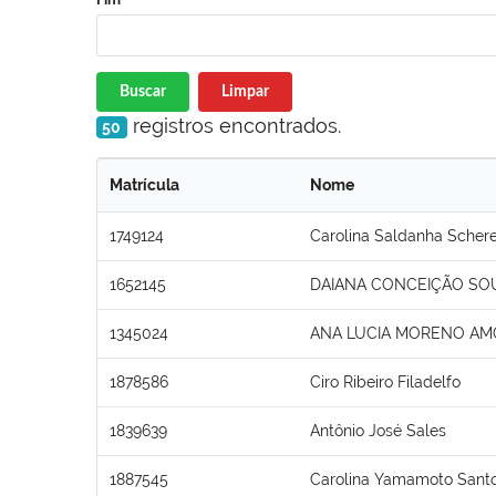
Buscar
Limpar
registros encontrados.
50
Matrícula
Nome
1749124
Carolina Saldanha Schere
1652145
DAIANA CONCEIÇÃO SO
1345024
ANA LUCIA MORENO AM
1878586
Ciro Ribeiro Filadelfo
1839639
Antônio José Sales
1887545
Carolina Yamamoto Santo