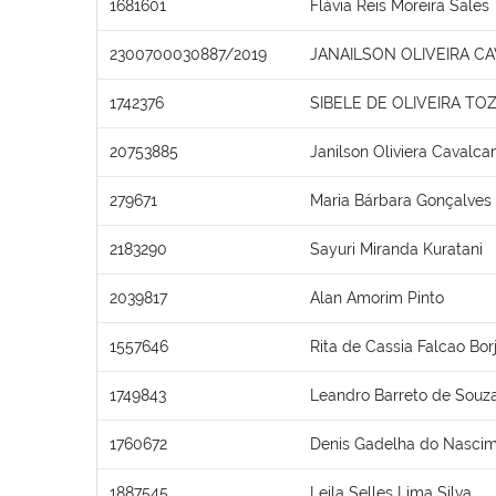
1681601
Flávia Reis Moreira Sales
2300700030887/2019
JANAILSON OLIVEIRA C
1742376
SIBELE DE OLIVEIRA TO
20753885
Janilson Oliviera Cavalcan
279671
Maria Bárbara Gonçalves
2183290
Sayuri Miranda Kuratani
2039817
Alan Amorim Pinto
1557646
Rita de Cassia Falcao Bor
1749843
Leandro Barreto de Souz
1760672
Denis Gadelha do Nasci
1887545
Leila Selles Lima Silva