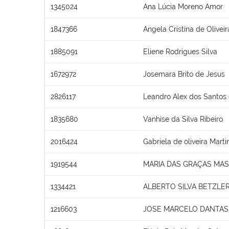
1345024
Ana Lúcia Moreno Amor
1847366
Angela Cristina de Olivei
1885091
Eliene Rodrigues Silva
1672972
Josemara Brito de Jesus
2826117
Leandro Alex dos Santos 
1835680
Vanhise da Silva Ribeiro
2016424
Gabriela de oliveira Marti
1919544
MARIA DAS GRAÇAS MA
1334421
ALBERTO SILVA BETZLE
1216603
JOSE MARCELO DANTAS 