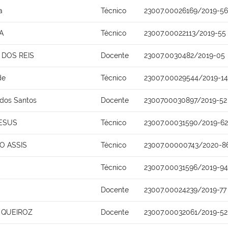
a
Técnico
23007.00026169/2019-56
A
Técnico
23007.00022113/2019-55
DOS REIS
Docente
23007.0030482/2019-05
de
Técnico
23007.00029544/2019-14
 dos Santos
Docente
2300700030897/2019-52
JESUS
Técnico
23007.00031590/2019-62
O ASSIS
Técnico
23007.00000743/2020-8
Técnico
23007.00031596/2019-94
Docente
23007.00024239/2019-77
 QUEIROZ
Docente
23007.00032061/2019-52