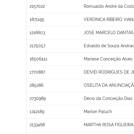
2157022
Romualdo André da Cost
1871195
VERONICA RIBEIRO VIAN
1216603
JOSE MARCELO DANTAS 
2175057
Edvaldo de Souza Andra
16506411
Mariese Conceição Alves
1770887
DEIVID RODRIGUES DE 
285286
OSELITA DA ANUNCIAÇÃ
2730989
Décio da Conceição Dias
1742189
Marlon Paluch
2133468
MARTHA ROSA FIGUEIRA