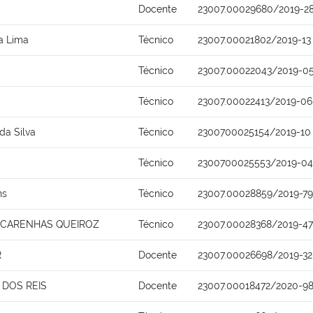
Docente
23007.00029680/2019-2
ra Lima
Técnico
23007.00021802/2019-13
Técnico
23007.00022043/2019-0
Técnico
23007.00022413/2019-06
da Silva
Técnico
2300700025154/2019-10
Técnico
2300700025553/2019-04
ns
Técnico
23007.00028859/2019-79
SCARENHAS QUEIROZ
Técnico
23007.00028368/2019-47
R
Docente
23007.00026698/2019-32
DOS REIS
Docente
23007.00018472/2020-9