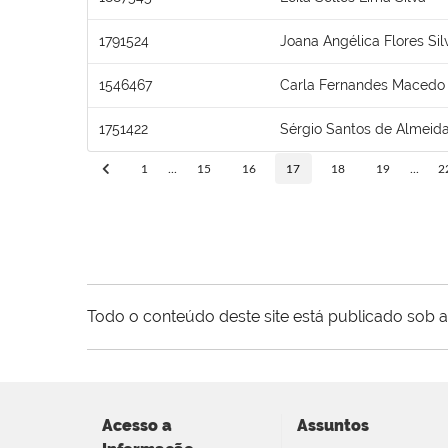
1791524
Joana Angélica Flores Sil
1546467
Carla Fernandes Macedo
1751422
Sérgio Santos de Almeid
1
...
15
16
17
18
19
...
2
Todo o conteúdo deste site está publicado sob a
Acesso a
Assuntos