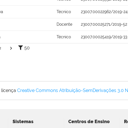
va
Técnico
23007.00022962/2019-24
Docente
23007.00025271/2019-52
a
Técnico
23007.00025419/2019-33
50
2
 licença
Creative Commons Atribuição-SemDerivações 3.0 
Sistemas
Centros de Ensino
R