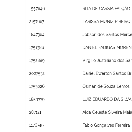
1557646
RITA DE CASSIA FALÇÃO
2157667
LARISSA MUNIZ RIBEIRO
1847364
Jobson dos Santos Merc
1751386
DANIEL FADIGAS MORE
1752889
Virgilio Justiniano dos Sa
2027532
Daniel Ewerton Santos Br
1753026
Osman de Souza Lemos
1859339
LUIZ EDUARDO DA SILVA 
287121
Aida Celeste Silveira Mai
1176749
Fabio Gonçalves Ferreira