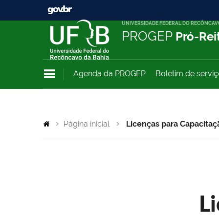
UNIVERSIDADE FEDERAL DO RECÔNCAV
PROGEP
Pró-Rei
Agenda da PROGEP
Boletim de servi
Página inicial
Licenças para Capacitaç
L