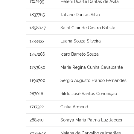
1742199
Heleni Duarte Dantas de Ávila
1837765
Tatiane Dantas Silva
1858047
Saint Clair de Castro Batista
1733433
Luana Souza Silveira
1757286
Icaro Barreto Souza
1753650
Maria Regina Cunha Cavalcante
1196700
Sergio Augusto Franco Fernandes
287016
Rildo José Santos Conceição
1717322
Cintia Armond
288340
Soraya Maria Palma Luz Jaeger
2025542
Naiana de Carvalho guimarães