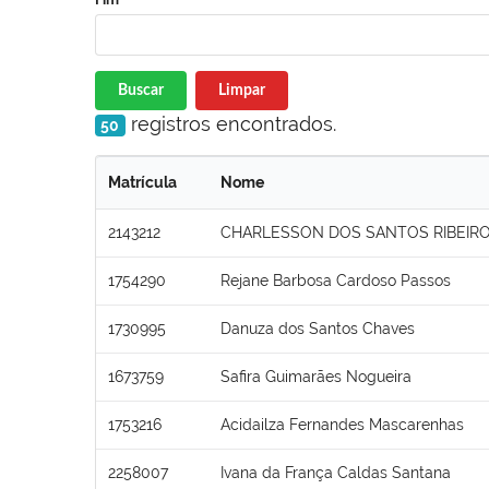
Buscar
Limpar
registros encontrados.
50
Matrícula
Nome
2143212
CHARLESSON DOS SANTOS RIBEIR
1754290
Rejane Barbosa Cardoso Passos
1730995
Danuza dos Santos Chaves
1673759
Safira Guimarães Nogueira
1753216
Acidailza Fernandes Mascarenhas
2258007
Ivana da França Caldas Santana