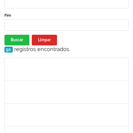
Fim
Buscar
Limpar
registros encontrados.
50
Matrícula
Nome
Cargo
Processo
Início
Fim
Status
1754452
Ana Claudia dos Reis Atche
Técnico
23007.00009853/2019-14
01/08/2019
31/10/2019
Concluído
1757910
Adriana Monteiro Carvalho Hupsel
Técnico
23007.00011817/2019-45
01/08/2019
29/09/2019
Concluído