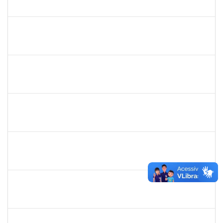
23007.00011349/2019-71
08/07/2019
05/09/2019
Concluído
1730935
Tiago Fernandes Athayde Novaes
Técnico
23007.00011235/2019-45
05/07/2019
04/09/2019
Concluído
1755638
Lorena Araújo Hirsch
Técnico
23007.0009956/2019-46
03/07/2019
01/08/2019
Concluído
1755349
Marylucia de Souza Ribeiro Sampaio
Técnico
23007.00011339/2019-50
03/07/2019
30/09/2019
Concluído
1871134
Lucilene Rocha Santos
Técnico
23007.00012741/2019-26
03/07/2019
01/08/2019
Concluído
1332587
Silvana Lúcia da Silva Lima
Docente
23007.00010479/2019-87
01/07/2019
29/08/2019
Concluído
1715969