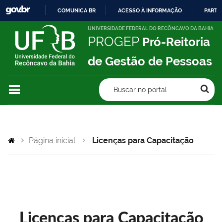
COMUNICA BR
ACESSO À INFORMAÇÃO
PARTI
IR
UNIVERSIDADE FEDERAL DO RECÔNCAVO DA BAHIA
PROGEP
Pró-Reitoria
PARA
O
de Gestão de Pessoas
CONTEÚDO
Buscar no portal
Página inicial
Licenças para Capacitação
Licenças para Capacitação