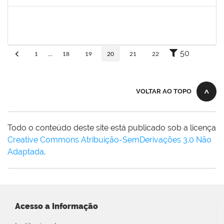
Concluído
1836241
Rodrigo Fernandes Cunha
Técnico
23007.0010214/2019-64
13/05/2019
11/06/2019
Concluído
50
1
...
18
19
20
21
22
VOLTAR AO TOPO
Todo o conteúdo deste site está publicado sob a licença
Creative Commons Atribuição-SemDerivações 3.0 Não
Adaptada
.
Acesso a Informação