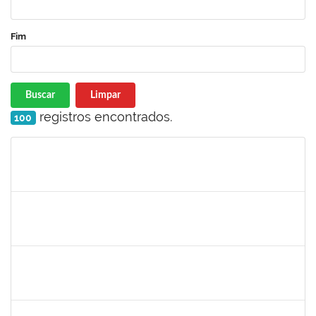
Fim
Buscar
Limpar
registros encontrados.
100
Matrícula
Nome
Cargo
Processo
Início
Fim
Status
287121
AIDA CELESTE SILVEIRA MAIA
Técnico
23007.00016902/2025-84
04/09/2025
19/09/2025
Concluído
1381835
JULIO ELOISIO BRANDAO DA SILVA
Docente
23007.00008877/2025-61
02/09/2025
30/11/2025
Concluído