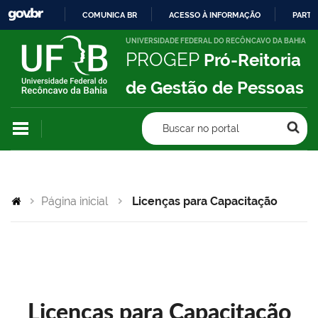
COMUNICA BR
ACESSO À INFORMAÇÃO
PARTI
IR
UNIVERSIDADE FEDERAL DO RECÔNCAVO DA BAHIA
PROGEP
Pró-Reitoria
PARA
O
de Gestão de Pessoas
CONTEÚDO
Buscar no portal
Página inicial
Licenças para Capacitação
Licenças para Capacitação