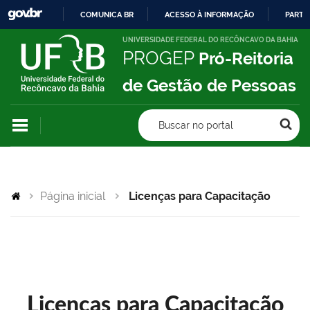
COMUNICA BR
ACESSO À INFORMAÇÃO
PARTI
IR
UNIVERSIDADE FEDERAL DO RECÔNCAVO DA BAHIA
PROGEP
Pró-Reitoria
PARA
O
de Gestão de Pessoas
CONTEÚDO
Buscar no portal
Página inicial
Licenças para Capacitação
Licenças para Capacitação