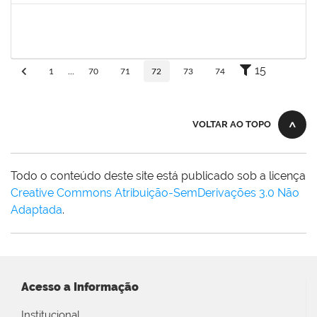
danilo
30/11/-0001
30/11/-0001
Concluído
15
1
...
70
71
72
73
74
VOLTAR AO TOPO
Todo o conteúdo deste site está publicado sob a licença
Creative Commons Atribuição-SemDerivações 3.0 Não
Adaptada
.
Acesso a Informação
Institucional