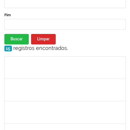
Fim
Buscar
Limpar
registros encontrados.
15
Matrícula
Nome
Cargo
Processo
Início
Fim
Status
maria fabiana
30/11/-0001
30/11/-0001
Concluído
lelia
30/11/-0001
30/11/-0001
Concluído