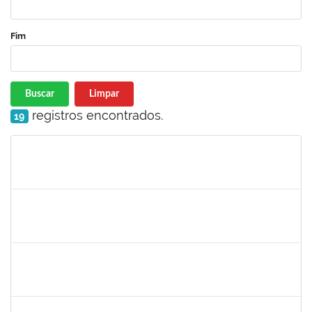
Fim
Buscar
Limpar
registros encontrados.
19
Matrícula
Nome
Cargo
Processo
Início
Fim
Status
jose alipio
30/11/-0001
30/11/-0001
Concluído
23007.00013255/2024-04
30/11/-0001
30/11/-0001
Concluído