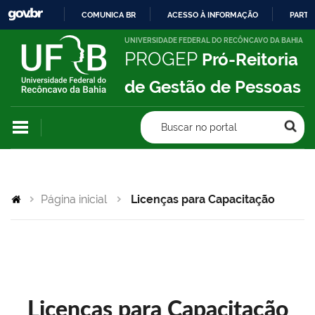
COMUNICA BR
ACESSO À INFORMAÇÃO
PARTI
IR
UNIVERSIDADE FEDERAL DO RECÔNCAVO DA BAHIA
PROGEP
Pró-Reitoria
PARA
O
de Gestão de Pessoas
CONTEÚDO
Buscar no portal
Página inicial
Licenças para Capacitação
Licenças para Capacitação