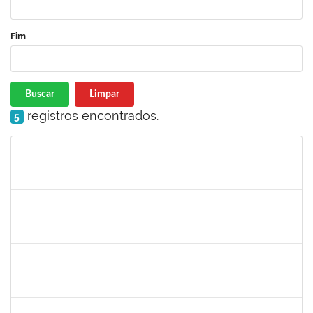
Fim
Buscar
Limpar
registros encontrados.
5
Matrícula
Nome
Cargo
Processo
Início
Fim
Status
23007.00013255/2024-04
30/11/-0001
30/11/-0001
Concluído
lucilene
30/11/-0001
30/11/-0001
Concluído