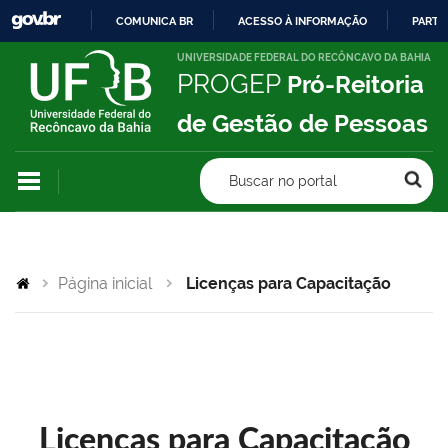
COMUNICA BR
ACESSO À INFORMAÇÃO
PARTI
IR
UNIVERSIDADE FEDERAL DO RECÔNCAVO DA BAHIA
PROGEP
Pró-Reitoria
PARA
O
de Gestão de Pessoas
CONTEÚDO
Buscar no portal
Página inicial
Licenças para Capacitação
Licenças para Capacitação