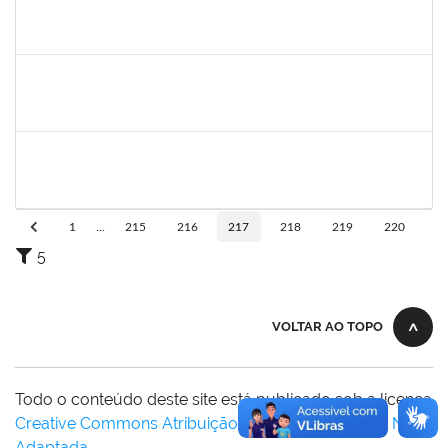
sabrina
30/11/-0001
30/11/-0001
Concluído
danilo
30/11/-0001
30/11/-0001
Concluído
thiago lus
30/11/-0001
30/11/-0001
Concluído
1
...
215
216
217
218
219
220
5
VOLTAR AO TOPO
Todo o conteúdo deste site está publicado sob a licença
Creative Commons Atribuição-SemDerivações 3.0 Não
Adaptada
.