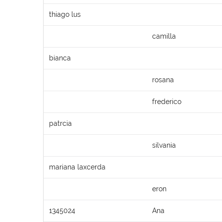
thiago lus
camilla
bianca
rosana
frederico
patrcia
silvania
mariana laxcerda
eron
1345024
Ana