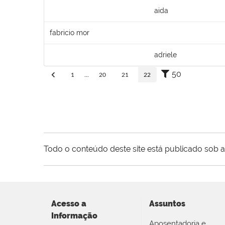
aida
fabricio mor
adriele
50
1
...
20
21
22
Todo o conteúdo deste site está publicado sob a
Acesso a
Assuntos
Informação
Aposentadoria e