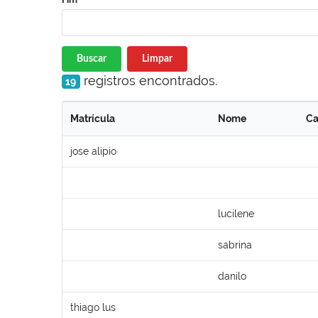
Buscar
Limpar
registros encontrados.
19
Matrícula
Nome
Ca
jose alipio
lucilene
sabrina
danilo
thiago lus